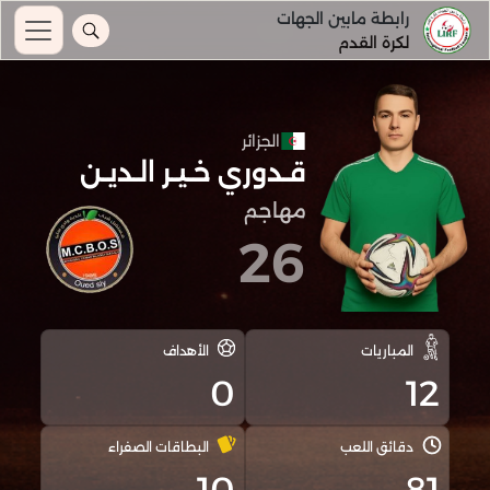
رابطة مابين الجهات
لكرة القدم
الجزائر
قـدوري خـيـر الـديـن
مهاجم
26
المباريات
الأهداف
0
12
دقائق اللعب
البطاقات الصفراء
10
81