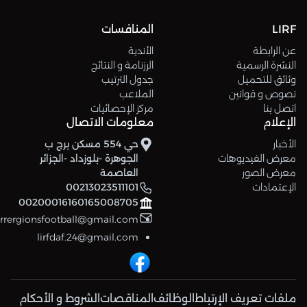
LIRF
المنافسات
عن الرابطة
الأندية
النشرة الرسمية
الرزنامة و النتائج
وثائق للتحميل
جدول الترتيب
نصوص و قوانين
الملاعب
اتصل بنا
مركز الإحصائيات
الإعلام
معلومات الاتصال
الأخبار
حي 554 مسكن برج ب
معرض الفيديوهات
الجوهرة -بلوزداد -الجزائر
معرض الصور
العاصمة
الإعتمادات
00213023511101
00200016160165008705
errergionsfootball@gmail.com
lirfdaf.24@gmail.com
ملفات تعريف الإرتباط
الوظائف
المناقصات
الشروط و الأحكام