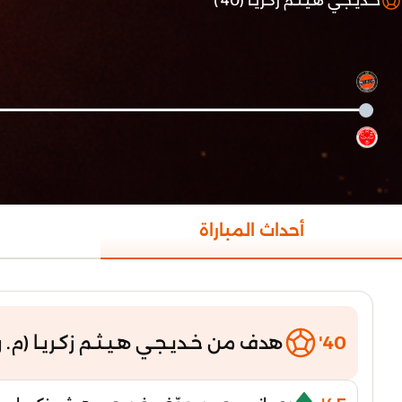
خـديـجـي هـيـثـم زكـريـا (40')
أحداث المباراة
40'
هدف من خـديـجـي هـيـثـم زكـريـا (م. 