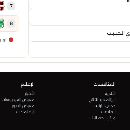
ة
7
8
الـحـبـيـب
الهب
9
10
11
المنافسات
الإعلام
12
الأندية
الأخبار
الرزنامة و النتائج
معرض الفيديوهات
جدول الترتيب
معرض الصور
13
الملاعب
الإعتمادات
مركز الإحصائيات
14