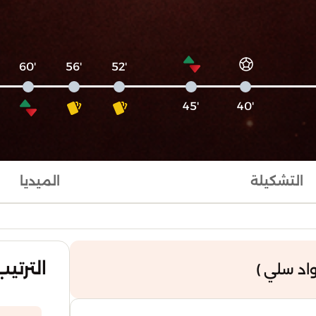
'60
'56
'52
'45
'40
التشكيلة
الميديا
الترتيب
واد سلي )