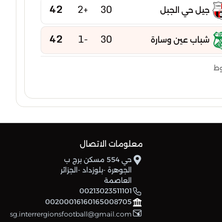
42
+2
30
جيل حي الجبل
42
-1
30
شباب عين وسارة
41
-1
30
وط
وداد تيسمسيلت
41
-5
30
أكاديمية المدية
41
-5
30
وداد مفتاح
معلومات الاتصال
40
-11
30
صفاء خميس مليانة
حي 554 مسكن برج ب
الجوهرة -بلوزداد -الجزائر
العاصمة
38
+2
30
شباب بني تامو
00213023511101
00200016160165008705
38
-5
30
sg.interrergionsfootball@gmail.com
رائد امل عين الدفلى