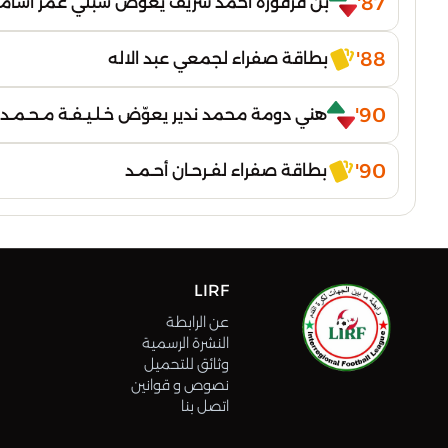
87'
بن قرقورة أحمد شريف يعوّض شبلي عمر أسام
88'
بطاقة صفراء لجمعي عبد الاله
90'
هني دومة محمد ندير يعوّض خـلـيـفـة مـحـمـدي 
90'
بطاقة صفراء لفـرحـان أحـمـد
LIRF
عن الرابطة
النشرة الرسمية
وثائق للتحميل
نصوص و قوانين
اتصل بنا