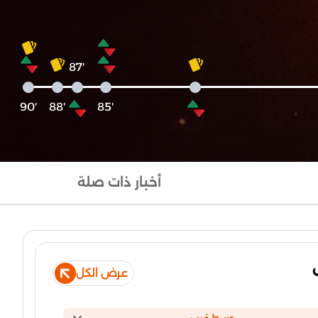
'87
'90
'88
'85
أخبار ذات صلة
عرض الكل