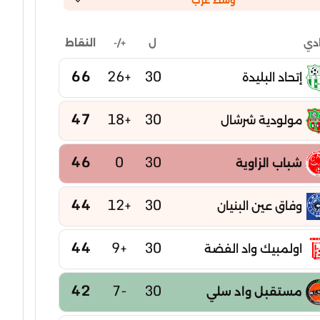
وسط غرب
ل
+/-
النقاط
ادي
66
+26
30
إتحاد البليدة
47
+18
30
مولودية شرشال
46
0
30
شباب الزاوية
44
+12
30
وفاق عين البنيان
44
+9
30
اولمبيك واد الفضة
42
-7
30
مستقبل واد سلي