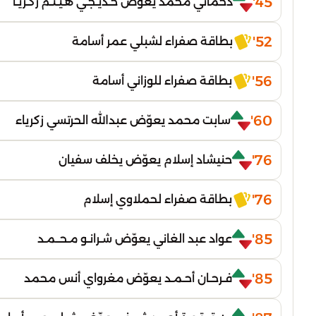
45'
دحماني محمد يعوّض خـديـجـي هـيـثـم زكـريـا
52'
بطاقة صفراء لشبلي عمر أسامة
56'
بطاقة صفراء للوزاني أسامة
60'
سابت محمد يعوّض عبدالله الحرتسي زكرياء
76'
حنيشاد إسلام يعوّض يخلف سفيان
76'
بطاقة صفراء لحملاوي إسلام
85'
عواد عبد الغاني يعوّض شـرانـو مـحــمـد
85'
فـرحـان أحـمـد يعوّض مغرواي أنس محمد