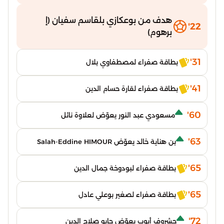
هدف من بوعكازي بلقاسم سفيان (إ
22'
برهوم)
31'
بطاقة صفراء لمصطفاوي بلال
41'
بطاقة صفراء لقارة حسام الدين
60'
مسعودي عبد النور يعوّض لعلاوة نائل
63'
بن هناية خالد يعوّض Salah-Eddine HIMOUR
65'
بطاقة صفراء لبودوخة جمال الدين
65'
بطاقة صفراء لصغير بوعلي عادل
72'
حشروف أيوب يعوّض جابو صلاح الدين