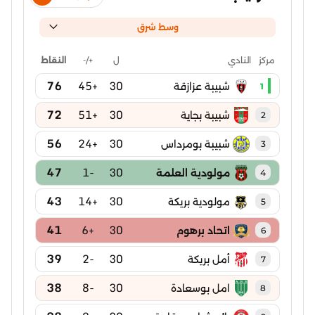
وسط شرق
ل
+/-
النقاط
مركز
النادي
76
+45
30
شبيبة عزازقة
1
72
+51
30
شبيبة بجاية
2
56
+24
30
شبيبة بومرداس
3
47
-1
30
مولودية العلمة
4
43
+14
30
مولودية بريكة
5
41
+6
30
اتحاد برهوم
6
39
-2
30
أمل بريكة
7
38
-8
30
امل بوسعادة
8