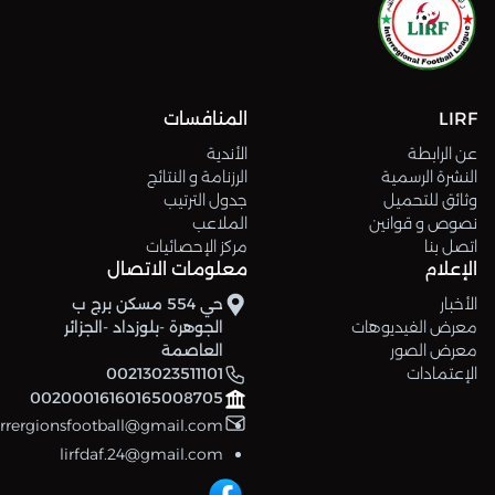
LIRF
المنافسات
عن الرابطة
الأندية
النشرة الرسمية
الرزنامة و النتائج
وثائق للتحميل
جدول الترتيب
نصوص و قوانين
الملاعب
اتصل بنا
مركز الإحصائيات
الإعلام
معلومات الاتصال
الأخبار
حي 554 مسكن برج ب
معرض الفيديوهات
الجوهرة -بلوزداد -الجزائر
معرض الصور
العاصمة
الإعتمادات
00213023511101
00200016160165008705
errergionsfootball@gmail.com
lirfdaf.24@gmail.com