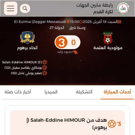
رابطة مابين الجهات
لكرة القدم
السبت 18 أفريل 2026
15:00
El Eulma (Zeggar Messaoud)
وسط شرق
الجولة 27
3
0
مولودية العلمة
اتحاد برهوم
حميود وليد
Salah-Eddine HIMOUR (3')
بوعكازي بلقاسم سفيان (22')
صغير بوعلي عادل (82')
أحداث المباراة
التشكيلة
الميديا
أخبار ذات صلة
هدف من Salah-Eddine HIMOUR (إ
3'
برهوم)