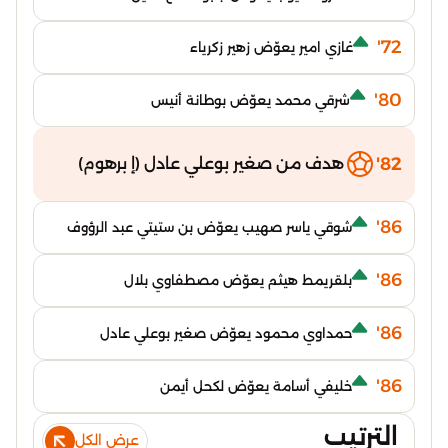
72'
غازي امير يعوّض زهير زكرياء
80'
شرقي محمد يعوّض بوطانة أنيس
82'
هدف من صغير بوعلي عادل (إ برهوم)
86'
شوقي ياسر صهيب يعوّض بن ستيتي عبد الرؤوف
86'
بلقريمط هيثم يعوّض مصطفاوي بلال
86'
حمداوي محمود يعوّض صغير بوعلي عادل
86'
خليفي أسامة يعوّض لكحل أيمن
الترتيب
عرض الكل