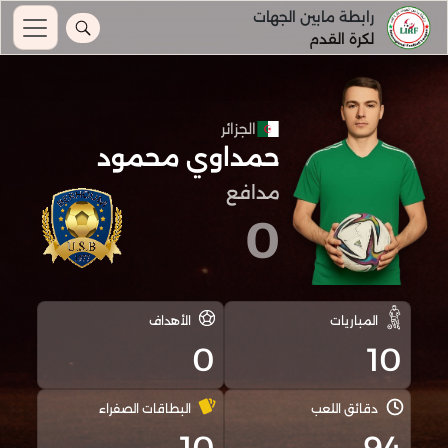
رابطة مابين الجهات
لكرة القدم
الجزائر
حمداوي محمود
مدافع
0
المباريات
الأهداف
0
10
دقائق اللعب
البطاقات الصفراء
10
94