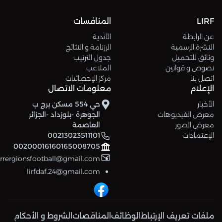
LIRF
المنافسات
عن الرابطة
الأندية
النشرة الرسمية
الرزنامة و النتائج
وثائق للتحميل
جدول الترتيب
نصوص و قوانين
الملاعب
اتصل بنا
مركز الإحصائيات
الإعلام
معلومات الاتصال
الأخبار
حي 554 مسكن برج ب
معرض الفيديوهات
الجوهرة -بلوزداد -الجزائر
معرض الصور
العاصمة
الإعتمادات
00213023511101
00200016160165008705
errergionsfootball@gmail.com
lirfdaf.24@gmail.com
ملفات تعريف الإرتباط
الوظائف
المناقصات
الشروط و الأحكام