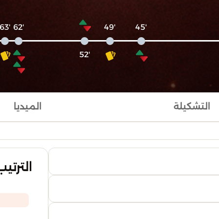
'63
'62
'49
'45
'52
التشكيلة
الميديا
الترتيب