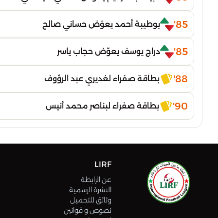
85'
بوطيبة أحمد يعوّض حساني صالح
85'
دراج يوسف يعوّض حجاب ياسر
88'
بطاقة صفراء لغديري عبد الرؤوف
90'
بطاقة صفراء لبناصر محمد أنيس
LIRF
عن الرابطة
النشرة الرسمية
وثائق للتحميل
نصوص و قوانين