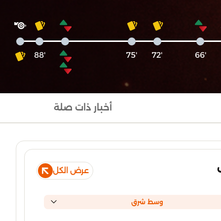
'88
'75
'72
'66
أخبار ذات صلة
عرض الكل
وسط شرق