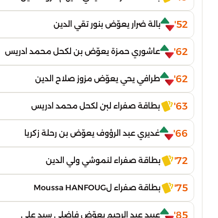
52'
بالة ضرار يعوّض بنور تقي الدين
62'
عاشوري حمزة يعوّض بن لكحل محمد ادريس
62'
طرافي يحي يعوّض مزوز صلاح الدين
63'
بطاقة صفراء لبن لكحل محمد ادريس
66'
غديري عبد الرؤوف يعوّض بن رحلة زكريا
72'
بطاقة صفراء لنموشي ولي الدين
75'
بطاقة صفراء لMoussa HANFOUG
85'
عبيد عبد الرحيم يعوّض فاضلي سيد علي