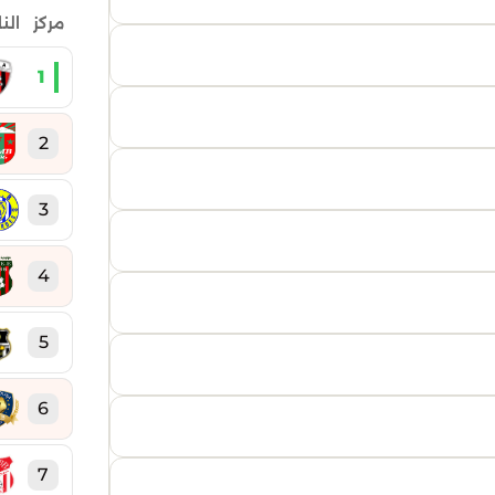
مركز
الن
1
2
3
4
5
6
7