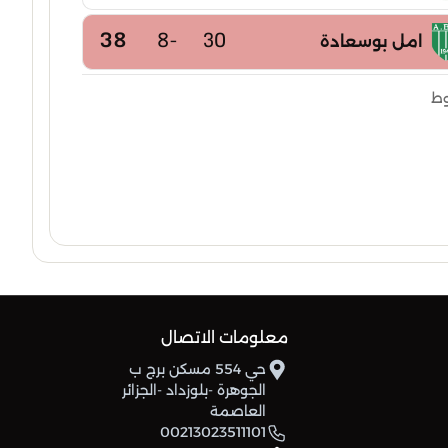
38
-8
30
امل بوسعادة
38
-2
30
وط
رائد شباب بوقاعة
37
-10
30
شباب الميلية
37
-3
30
أمل س برج لغدير
35
-9
30
امل العلمة
34
-5
30
معلومات الاتصال
اتحاد سطيف
حي 554 مسكن برج ب
الجوهرة -بلوزداد -الجزائر
31
-12
30
نجم بوعقال
العاصمة
00213023511101