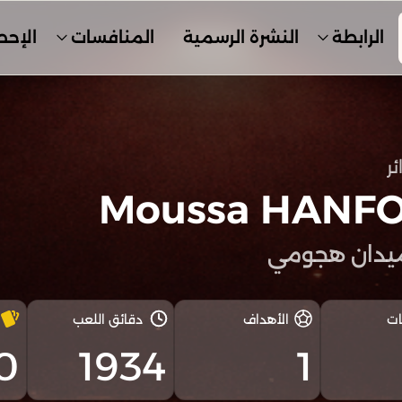
الرابطة
النشرة الرسمية
المنافسات
الإحص
ئر
Moussa HANF
يدان هجومي
ات
الأهداف
دقائق اللعب
0
1934
1