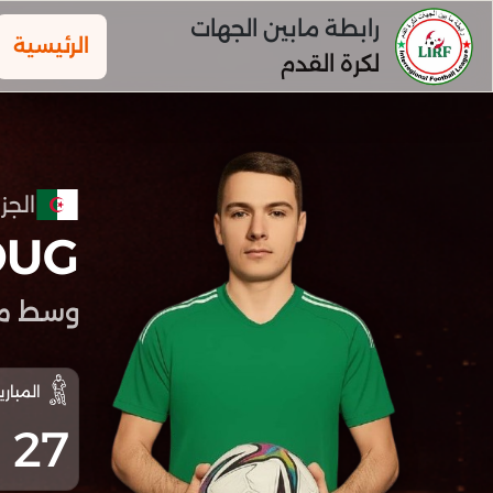
رابطة مابين الجهات
الرئيسية
لكرة القدم
الجزا
OUG
وسط م
المباري
27