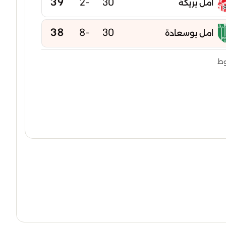
39
-2
30
أمل بريكة
38
-8
30
امل بوسعادة
38
-2
30
وط
رائد شباب بوقاعة
37
-10
30
شباب الميلية
37
-3
30
أمل س برج لغدير
35
-9
30
امل العلمة
34
-5
30
اتحاد سطيف
31
-12
30
نجم بوعقال