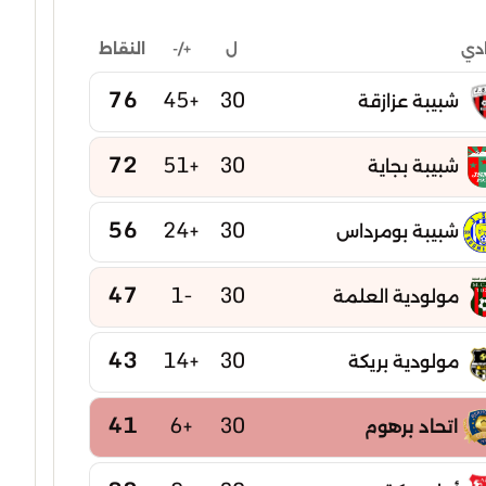
ل
+/-
النقاط
ادي
76
+45
30
شبيبة عزازقة
72
+51
30
شبيبة بجاية
56
+24
30
شبيبة بومرداس
47
-1
30
مولودية العلمة
43
+14
30
مولودية بريكة
41
+6
30
اتحاد برهوم