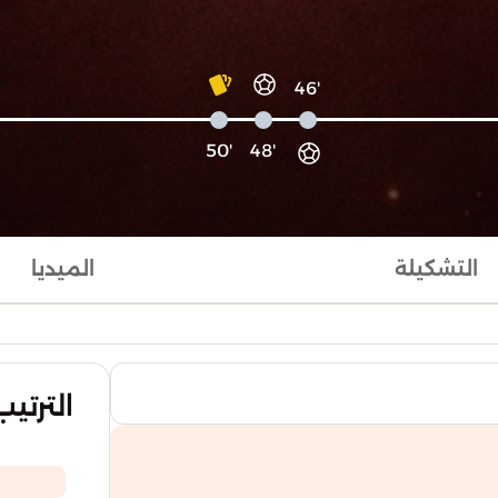
'46
'50
'48
التشكيلة
الميديا
الترتيب