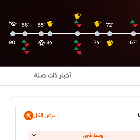
'88
'85
'72
'90
'84
'74
'67
أخبار ذات صلة
عرض الكل
وسط شرق