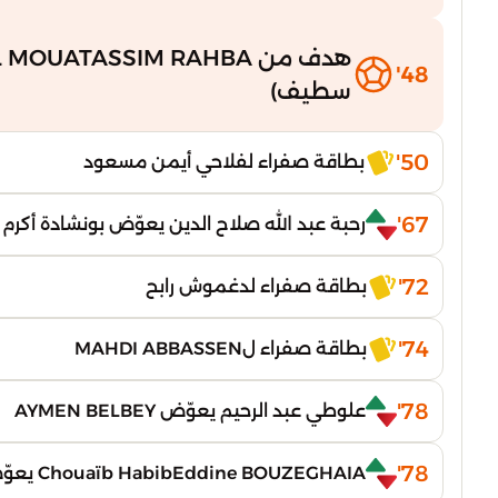
48'
سطيف)
50'
بطاقة صفراء لفلاحي أيمن مسعود
67'
رحبة عبد الله صلاح الدين يعوّض بونشادة أكرم 
72'
بطاقة صفراء لدغموش رابح
74'
بطاقة صفراء لMAHDI ABBASSEN
78'
علوطي عبد الرحيم يعوّض AYMEN BELBEY
78'
Chouaïb HabibEddine BOUZEGHAIA يعوّض شريدي أيمن صفوان