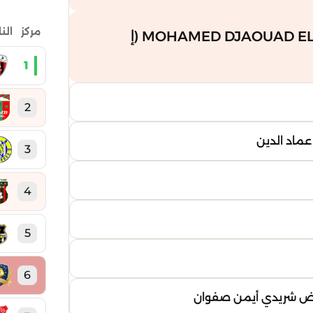
مركز
الن
هدف من MOHAMED DJAOUAD EL MOUATASSIM RAHBA (إ
1
2
عماد الدين
3
4
5
6