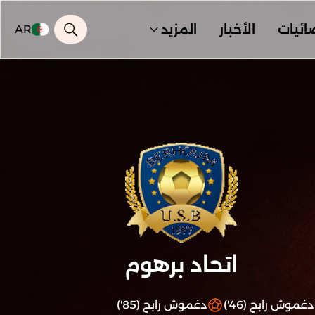
ائيات
الأخبار
المزيد
AR
اتحاد برهوم
دغموش رابح (46')
دغموش رابح (85')