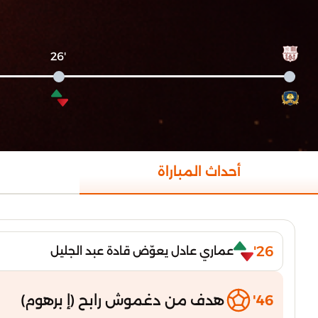
'26
أحداث المباراة
26'
عماري عادل يعوّض قادة عبد الجليل
46'
هدف من دغموش رابح (إ برهوم)