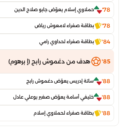
78'
حملاوي إسلام يعوّض جابو صلاح الدين
78'
بطاقة صفراء لامعوش رياض
84'
بطاقة صفراء لحداوي رامي
85'
هدف من دغموش رابح (إ برهوم)
88'
ساتة إدريس يعوّض دغموش رابح
88'
خليفي أسامة يعوّض صغير بوعلي عادل
88'
بطاقة صفراء لحملاوي إسلام