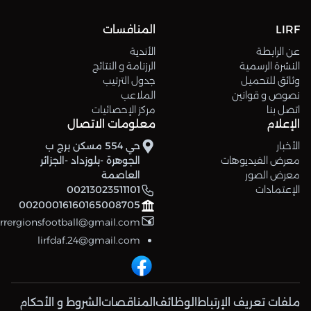
LIRF
المنافسات
عن الرابطة
الأندية
النشرة الرسمية
الرزنامة و النتائج
وثائق للتحميل
جدول الترتيب
نصوص و قوانين
الملاعب
اتصل بنا
مركز الإحصائيات
الإعلام
معلومات الاتصال
الأخبار
حي 554 مسكن برج ب
معرض الفيديوهات
الجوهرة -بلوزداد -الجزائر
معرض الصور
العاصمة
الإعتمادات
00213023511101
00200016160165008705
errergionsfootball@gmail.com
lirfdaf.24@gmail.com
ملفات تعريف الإرتباط
الوظائف
المناقصات
الشروط و الأحكام