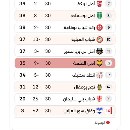
39
-2
30
أمل بريكة
7
38
-8
30
امل بوسعادة
8
38
-2
30
رائد شباب بوقاعة
9
37
-10
30
شباب الميلية
10
37
-3
30
أمل س برج لغدير
11
35
-9
30
امل العلمة
12
34
-5
30
اتحاد سطيف
13
31
-12
30
نجم بوعقال
14
20
-26
30
شباب بني سليمان
15
3
-62
30
وفاق سور الغزلان
16
الهبوط