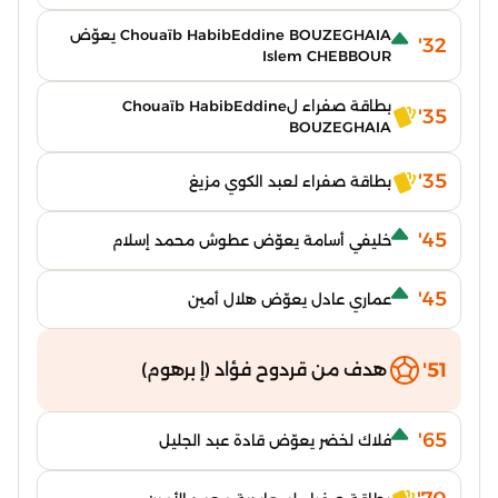
Chouaïb HabibEddine BOUZEGHAIA يعوّض
32'
Islem CHEBBOUR
بطاقة صفراء لChouaïb HabibEddine
35'
BOUZEGHAIA
35'
بطاقة صفراء لعبد الكوي مزيغ
45'
خليفي أسامة يعوّض عطوش محمد إسلام
45'
عماري عادل يعوّض هلال أمين
51'
هدف من قردوح فؤاد (إ برهوم)
65'
فلاك لخضر يعوّض قادة عبد الجليل