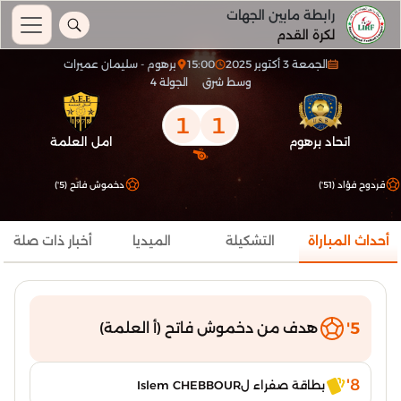
رابطة مابين الجهات
لكرة القدم
الجمعة 3 أكتوبر 2025
15:00
برهوم - سليمان عميرات
وسط شرق
الجولة 4
1
1
اتحاد برهوم
امل العلمة
قردوح فؤاد (51')
دخموش فاتح (5')
أحداث المباراة
التشكيلة
الميديا
أخبار ذات صلة
5'
هدف من دخموش فاتح (أ العلمة)
8'
بطاقة صفراء لIslem CHEBBOUR