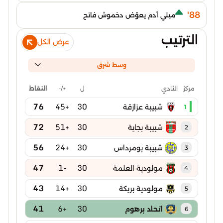
88'
ميلي أدم يعوّض دخموش فاتح
الترتيب
عرض الكل
وسط شرق
ل
+/-
النقاط
مركز
النادي
76
+45
30
شبيبة عزازقة
1
72
+51
30
شبيبة بجاية
2
56
+24
30
شبيبة بومرداس
3
47
-1
30
مولودية العلمة
4
43
+14
30
مولودية بريكة
5
41
+6
30
اتحاد برهوم
6