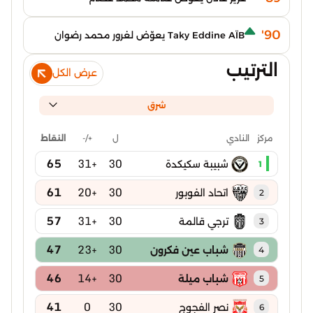
90'
Taky Eddine AÏB يعوّض لغرور محمد رضوان
الترتيب
عرض الكل
شرق
ل
+/-
النقاط
مركز
النادي
65
+31
30
شبيبة سكيكدة
1
61
+20
30
اتحاد الفوبور
2
57
+31
30
ترجي قالمة
3
47
+23
30
شباب عين فكرون
4
46
+14
30
شباب ميلة
5
41
0
30
نصر الفجوج
6