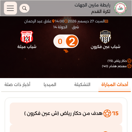
رابطة مابين الجهات
لكرة القدم
السبت 27 ديسمبر 2026
14:00
علاق عبد الرحمان
شرق
الجولة 14
2
0
شباب عين فكرون
شباب ميلة
حكار رياض (15')
معنصر هشام (40')
أحداث المباراة
التشكيلة
الميديا
أخبار ذات صلة
15'
هدف من حكار رياض (ش عين فكرون )