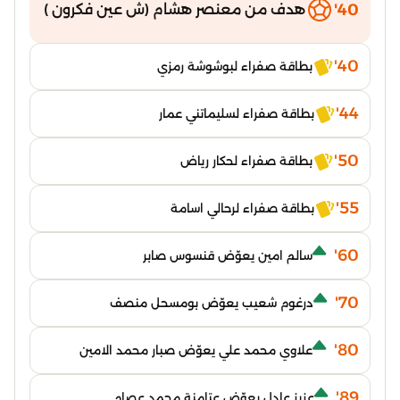
40'
هدف من معنصر هشام (ش عين فكرون )
40'
بطاقة صفراء لبوشوشة رمزي
44'
بطاقة صفراء لسليماتني عمار
50'
بطاقة صفراء لحكار رياض
55'
بطاقة صفراء لرحالي اسامة
60'
سالم امين يعوّض قنسوس صابر
70'
درغوم شعيب يعوّض بومسحل منصف
80'
علاوي محمد علي يعوّض صبار محمد الامين
89'
عزيز عادل يعوّض عتامنة محمد عصام