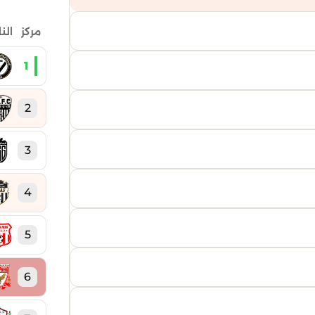
مركز
الن
1
2
3
4
5
6