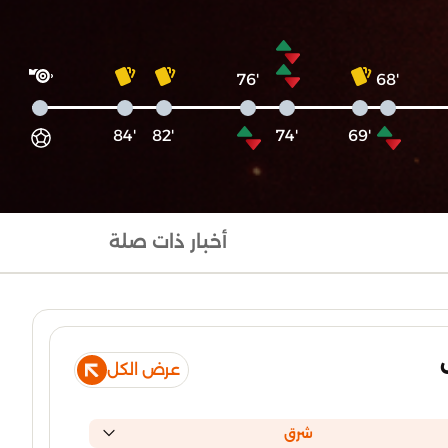
'76
'68
'84
'82
'74
'69
أخبار ذات صلة
عرض الكل
شرق