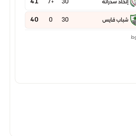
41
+7
30
إتحاد سدراتة
40
0
30
شباب قايس
40
-2
30
وط
إتحاد بوخضرة
39
-5
30
امل عين مليلة
38
-2
30
شباب عين كرشة
38
-15
30
شباب عين ياقوت
37
-6
30
نجم تازوقاغت
37
-7
30
إتحاد تبسة