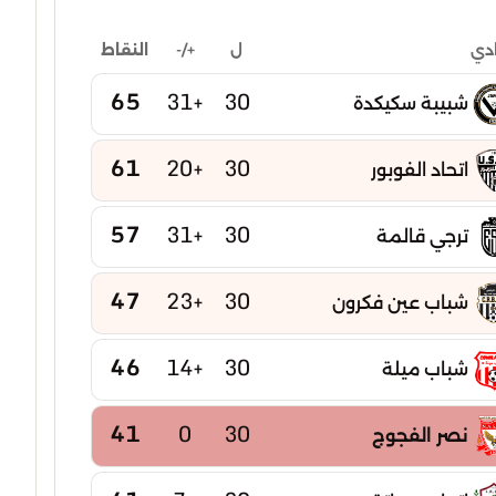
ل
+/-
النقاط
ادي
65
+31
30
شبيبة سكيكدة
61
+20
30
اتحاد الفوبور
57
+31
30
ترجي قالمة
47
+23
30
شباب عين فكرون
46
+14
30
شباب ميلة
41
0
30
نصر الفجوج