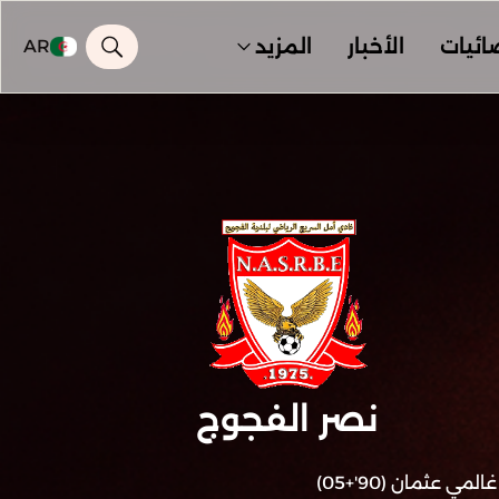
ائيات
الأخبار
المزيد
AR
نصر الفجوج
غالمي عثمان (90'+05)