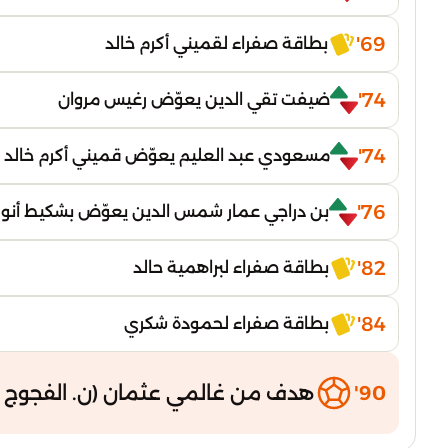
69'
بطاقة صفراء لقميني أكرم خالد
74'
ضيفت تقي الدين يعوّض رغيس مروان
74'
مسعودي عبد العليم يعوّض قميني أكرم خالد
76'
بن دراجي عمار شمس الدين يعوّض بشكيط أنور
82'
بطاقة صفراء لبراهمية حالد
84'
بطاقة صفراء لحمودة شكري
90'
هدف من غالمي عثمان (ن. الفجوج )