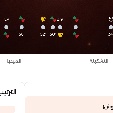
'62
'49
'58
'52
'50
التشكيلة
الميديا
الترتيب
حوش)