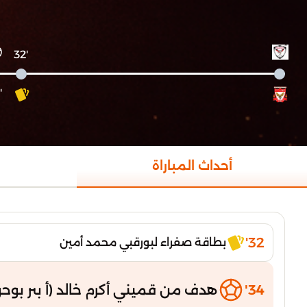
'32
'34
أحداث المباراة
32'
بطاقة صفراء لبورقبي محمد أمين
34'
هدف من قميني أكرم خالد (أ بىر بو