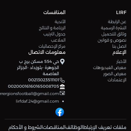
LIRF
المنافسات
عن الرابطة
الأندية
النشرة الرسمية
الرزنامة و النتائج
وثائق للتحميل
جدول الترتيب
نصوص و قوانين
الملاعب
اتصل بنا
مركز الإحصائيات
الإعلام
معلومات الاتصال
الأخبار
حي 554 مسكن برج ب
معرض الفيديوهات
الجوهرة -بلوزداد -الجزائر
معرض الصور
العاصمة
الإعتمادات
00213023511101
00200016160165008705
errergionsfootball@gmail.com
lirfdaf.24@gmail.com
ملفات تعريف الإرتباط
الوظائف
المناقصات
الشروط و الأحكام