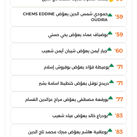
حمودي شمس الدين يعوّض CHEMS EDDINE
59'
OUDIRA
59'
بوضياف عماد يعوّض يحي حسني
60'
جبار أيمن يعوّض شيبان أيمن شعيب
71'
بوعيطة فؤاد يعوّض بوقروش إسلام
71'
دريدح نوفل يعوّض خنطيط اسامة بشير
77'
بورقعة مصطفى يعوّض مراح عزالدين القسام
83'
بودراع خالد يعوّض عياد شعيب
83'
بوعافية هاشم يعوّض مبرك محمد تاج الدين