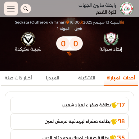
رابطة مابين الجهات
لكرة القدم
السبت 13 سبتمبر 2025
16:00
Sedrata (Oufferoukh Tahar)
شرق
الجولة 1
0
0
إتحاد سدراتة
شبيبة سكيكدة
أحداث المباراة
التشكيلة
الميديا
أخبار ذات صلة
17'
بطاقة صفراء لعياد شعيب
18'
بطاقة صفراء لبوعافية قرمش لمين
35'
بطاقة صفراء لمبرك محمد تاج الدين