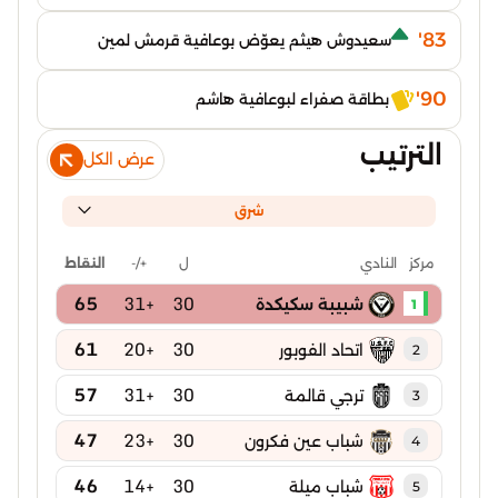
83'
سعيدوش هيثم يعوّض بوعافية قرمش لمين
90'
بطاقة صفراء لبوعافية هاشم
الترتيب
عرض الكل
شرق
ل
+/-
النقاط
مركز
النادي
65
+31
30
شبيبة سكيكدة
1
61
+20
30
اتحاد الفوبور
2
57
+31
30
ترجي قالمة
3
47
+23
30
شباب عين فكرون
4
46
+14
30
شباب ميلة
5