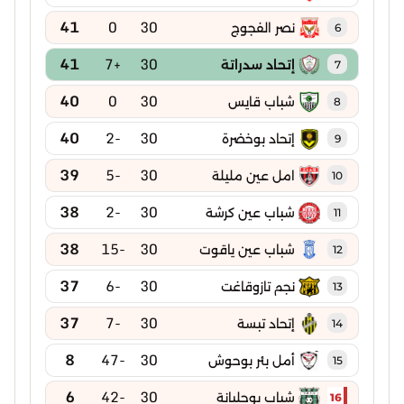
41
0
30
نصر الفجوج
6
41
+7
30
إتحاد سدراتة
7
40
0
30
شباب قايس
8
40
-2
30
إتحاد بوخضرة
9
39
-5
30
امل عين مليلة
10
38
-2
30
شباب عين كرشة
11
38
-15
30
شباب عين ياقوت
12
37
-6
30
نجم تازوقاغت
13
37
-7
30
إتحاد تبسة
14
8
-47
30
أمل بئر بوحوش
15
6
-42
30
شباب بوجلبانة
16