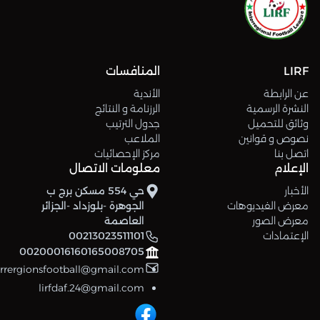
LIRF
المنافسات
عن الرابطة
الأندية
النشرة الرسمية
الرزنامة و النتائج
وثائق للتحميل
جدول الترتيب
نصوص و قوانين
الملاعب
اتصل بنا
مركز الإحصائيات
الإعلام
معلومات الاتصال
الأخبار
حي 554 مسكن برج ب
معرض الفيديوهات
الجوهرة -بلوزداد -الجزائر
معرض الصور
العاصمة
الإعتمادات
00213023511101
00200016160165008705
errergionsfootball@gmail.com
lirfdaf.24@gmail.com