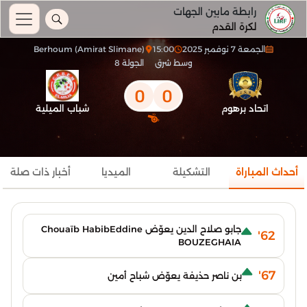
رابطة مابين الجهات
لكرة القدم
الجمعة 7 نوفمبر 2025
15:00
Berhoum (Amirat Slimane)
وسط شرق
الجولة 8
0
0
اتحاد برهوم
شباب الميلية
أحداث المباراة
التشكيلة
الميديا
أخبار ذات صلة
جابو صلاح الدين يعوّض Chouaïb HabibEddine
62'
BOUZEGHAIA
67'
بن ناصر حذيفة يعوّض شباح أمين