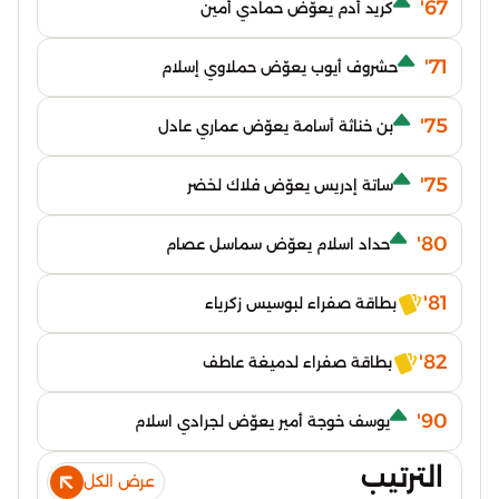
67'
كريد أدم يعوّض حمادي أمين
71'
حشروف أيوب يعوّض حملاوي إسلام
75'
بن خناثة أسامة يعوّض عماري عادل
75'
ساتة إدريس يعوّض فلاك لخضر
80'
حداد اسلام يعوّض سماسل عصام
81'
بطاقة صفراء لبوسيس زكرياء
82'
بطاقة صفراء لدميغة عاطف
90'
يوسف خوجة أمير يعوّض لجرادي اسلام
الترتيب
عرض الكل