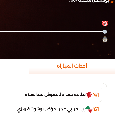
بومسحل منصف (66')
أحداث المباراة
41'
بطاقة حمراء لزعموش عبدالسلام
61'
بن لعريبي عمر يعوّض بوشوشة رمزي