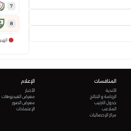
7
8
الهب
9
10
11
المنافسات
الإعلام
الأندية
الأخبار
12
الرزنامة و النتائج
معرض الفيديوهات
جدول الترتيب
معرض الصور
الملاعب
الإعتمادات
13
مركز الإحصائيات
14