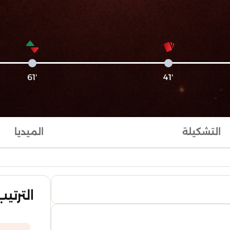
'61
'41
التشكيلة
الميديا
الترتيب