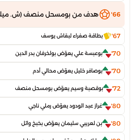
66'
هدف من بومسحل منصف (ش. ميلة
67'
بطاقة صفراء لبقاش يوسف
70'
بوعبسة علي يعوّض بولخرفان بدر الدين
70'
بوصافر خليل يعوّض محالي أدم
72'
بوقصبة وسيم يعوّض بومسحل منصف
80'
غراز عبد الودود يعوّض رملي ناجي
80'
بن لعريبي سليمان يعوّض بخبخ وائل