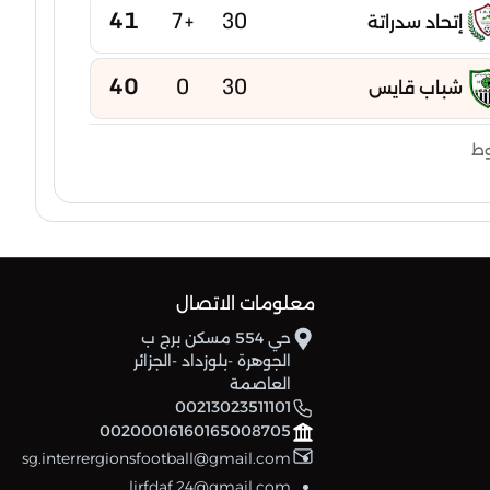
41
+7
30
إتحاد سدراتة
40
0
30
شباب قايس
40
-2
30
وط
إتحاد بوخضرة
39
-5
30
امل عين مليلة
38
-2
30
شباب عين كرشة
معلومات الاتصال
حي 554 مسكن برج ب
38
-15
30
شباب عين ياقوت
الجوهرة -بلوزداد -الجزائر
العاصمة
37
-6
30
00213023511101
نجم تازوقاغت
00200016160165008705
sg.interrergionsfootball@gmail.com
37
-7
30
إتحاد تبسة
lirfdaf.24@gmail.com