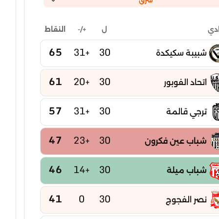
شرق
ل
+/-
النقاط
ادي
65
+31
30
شبيبة سكيكدة
61
+20
30
اتحاد الفوبور
57
+31
30
ترجي قالمة
47
+23
30
شباب عين فكرون
46
+14
30
شباب ميلة
41
0
30
نصر الفجوج