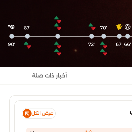
'87
'70
'90
'72
'67
'66
أخبار ذات صلة
عرض الكل