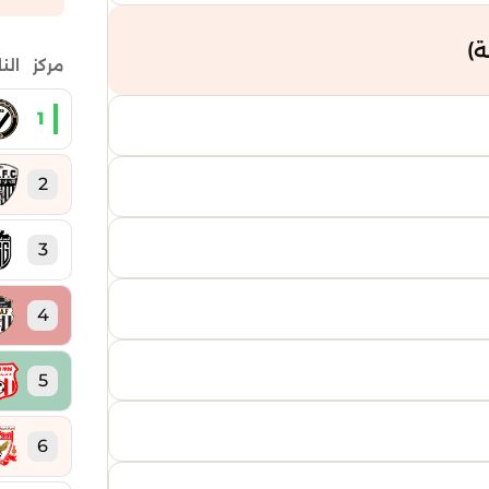
)
مركز
الن
1
2
3
4
5
6