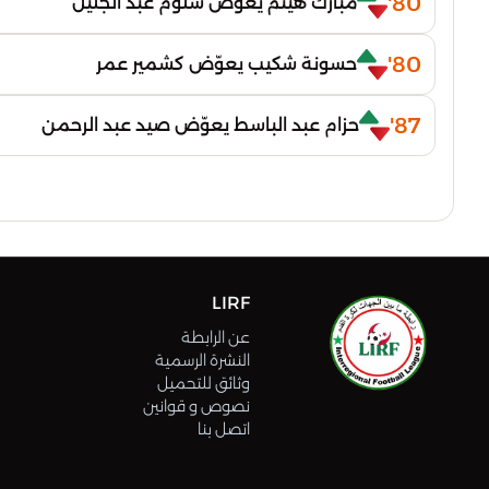
80'
مبارك هيثم يعوّض سلوم عبد الجليل
80'
حسونة شكيب يعوّض كشمير عمر
87'
حزام عبد الباسط يعوّض صيد عبد الرحمن
LIRF
عن الرابطة
النشرة الرسمية
وثائق للتحميل
نصوص و قوانين
اتصل بنا