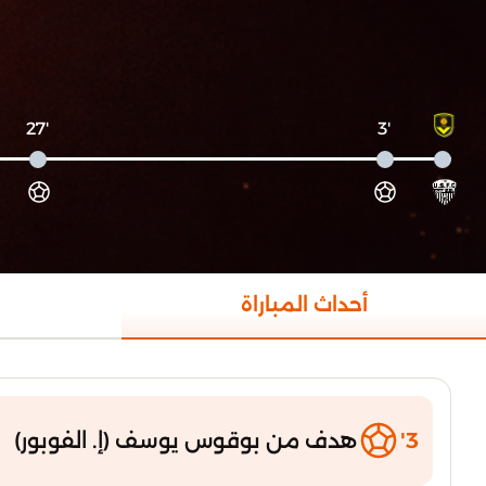
'27
'3
أحداث المباراة
3'
هدف من بوقوس يوسف (إ. الفوبور)