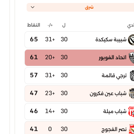
شرق
ل
+/-
النقاط
ادي
65
+31
30
شبيبة سكيكدة
61
+20
30
اتحاد الفوبور
57
+31
30
ترجي قالمة
47
+23
30
شباب عين فكرون
46
+14
30
شباب ميلة
41
0
30
نصر الفجوج