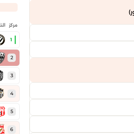
)
مركز
الن
1
2
3
4
5
6