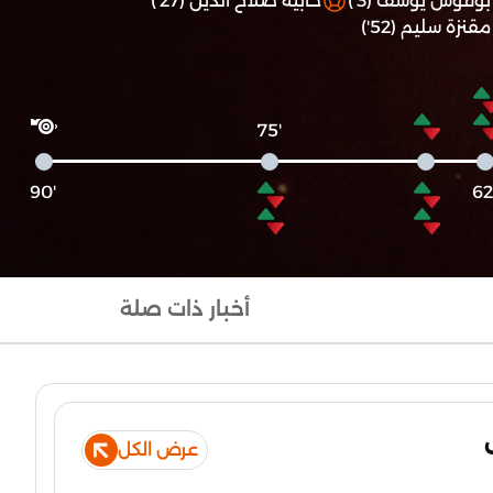
بوقوس يوسف (3')
خابية صلاح الدين (27')
مقنزة سليم (52')
'75
'90
أخبار ذات صلة
عرض الكل