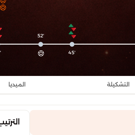
'52
'62
'45
التشكيلة
الميديا
الترتيب