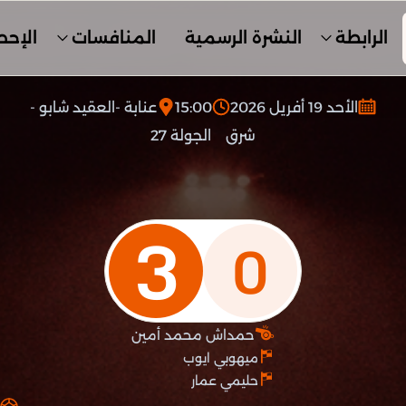
الرابطة
النشرة الرسمية
المنافسات
الإحص
الأحد 19 أفريل 2026
15:00
عنابة -العقيد شابو -
شرق
الجولة 27
3
0
حمداش محمد أمين
ميهوبي ايوب
حليمي عمار