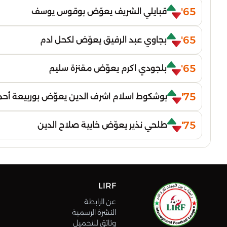
65'
قبايلي الشريف يعوّض بوقوس يوسف
65'
بجاوي عبد الرفيق يعوّض لكحل ادم
65'
بلجودي اكرم يعوّض مقنزة سليم
75'
بوشكوط اسلام اشرف الدين يعوّض بوربيعة أح
75'
طلحي نذير يعوّض خابية صلاح الدين
LIRF
عن الرابطة
النشرة الرسمية
وثائق للتحميل