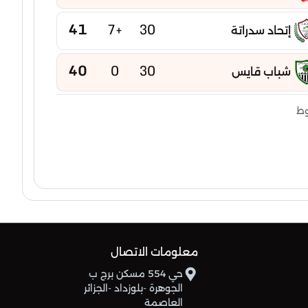
41
+7
30
إتحاد سدراتة
40
0
30
شباب قايس
40
-2
30
وط
إتحاد بوخضرة
39
-5
30
امل عين مليلة
38
-2
30
شباب عين كرشة
38
-15
30
شباب عين ياقوت
معلومات الاتصال
37
-6
30
حي 554 مسكن برج ب
نجم تازوقاغت
الجوهرة -بلوزداد -الجزائر
العاصمة