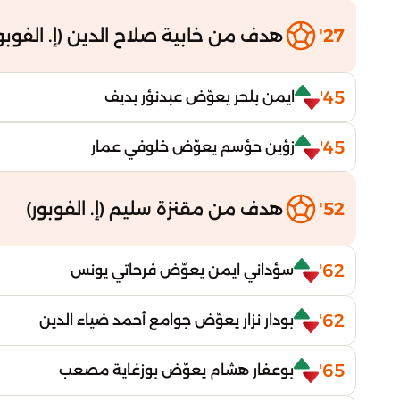
27'
هدف من خابية صلاح الدين (إ. الفوبور
45'
ايمن بلحر يعوّض عبدنؤر بديف
45'
زؤين حؤسم يعوّض خلوفي عمار
52'
هدف من مقنزة سليم (إ. الفوبور)
62'
سؤداني ايمن يعوّض فرحاتي يونس
62'
بودار نزار يعوّض جوامع أحمد ضياء الدين
65'
بوعفار هشام يعوّض بوزغاية مصعب