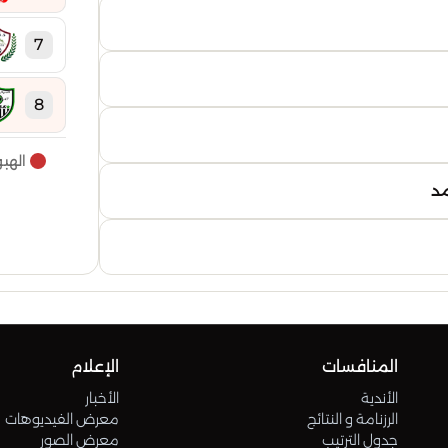
7
8
الهب
9
مد
10
11
12
المنافسات
الإعلام
الأندية
الأخبار
13
الرزنامة و النتائج
معرض الفيديوهات
جدول الترتيب
معرض الصور