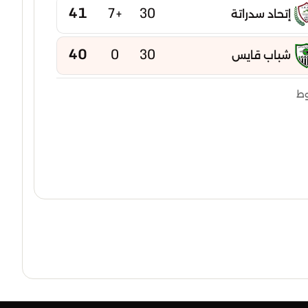
41
+7
30
إتحاد سدراتة
40
0
30
شباب قايس
40
-2
30
وط
إتحاد بوخضرة
39
-5
30
امل عين مليلة
38
-2
30
شباب عين كرشة
38
-15
30
شباب عين ياقوت
37
-6
30
نجم تازوقاغت
37
-7
30
إتحاد تبسة