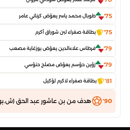
75'
طوبال محمد ياسر يعوّض كرناني عامر
75'
بطاقة صفراء لبن شوراق أكرم
79'
فرطاس علاءالدين يعوّض بوزغاية مصعب
79'
زؤين حؤسم يعوّض مصلح حنؤسي
81'
بطاقة صفراء لاكرم لؤكيل
90'
هدف من بن عاشور عبد الحق (ش.بوج