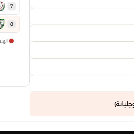
7
8
الهب
9
10
11
12
لبانة)
13
14