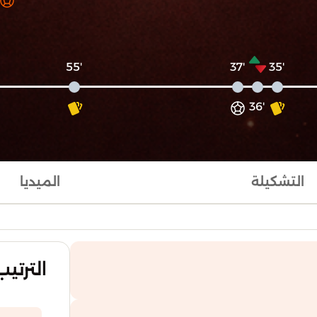
'55
'37
'35
'36
التشكيلة
الميديا
الترتيب