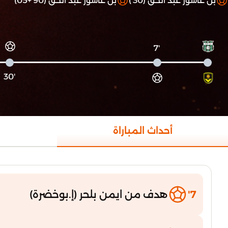
بن عاشور عبد الحق (30')
بن عاشور عبد الحق (90'+05)
'7
'30
أحداث المباراة
7'
هدف من ايمن بلحر (إ.بوخضرة)