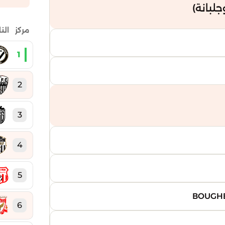
لبانة)
مركز
الن
1
2
3
4
5
6