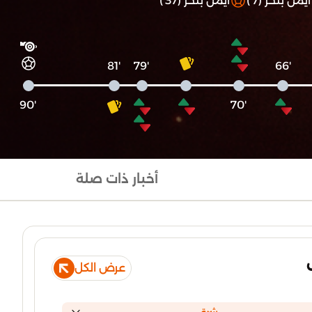
ايمن بلحر (7')
ايمن بلحر (37')
'81
'79
'66
'90
'70
أخبار ذات صلة
عرض الكل