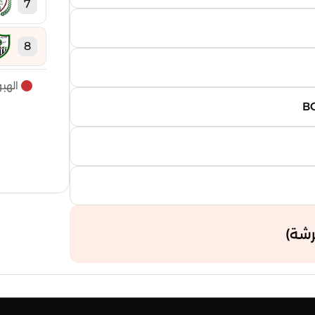
7
8
الهب
9
10
11
12
شة)
13
14