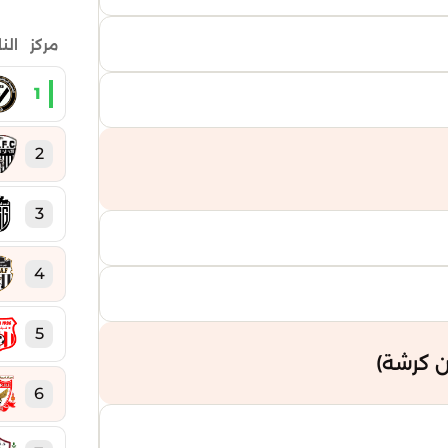
مركز
الن
1
2
3
4
5
 كرشة)
6