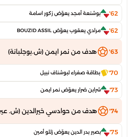
62'
بوشنعة أمجد يعوّض زكور اسامة
62'
مرادي يعقوب يعوّض BOUZID ASSIL
63'
هدف من نمر ايمن (ش.بوجلبانة)
70'
بطاقة صفراء لبوشناف نبيل
73'
شرابن ضرار يعوّض نمر ايمن
74'
هدف من حوادسي خيرالدين (ش. عين
75'
بصير بدر الدين يعوّض زللو أمين