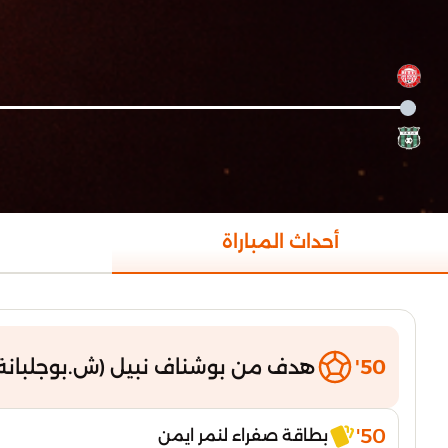
أحداث المباراة
50'
هدف من بوشناف نبيل (ش.بوجلبانة
50'
بطاقة صفراء لنمر ايمن