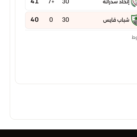
41
+7
30
إتحاد سدراتة
40
0
30
شباب قايس
40
-2
30
وط
إتحاد بوخضرة
39
-5
30
امل عين مليلة
38
-2
30
شباب عين كرشة
38
-15
30
شباب عين ياقوت
37
-6
30
نجم تازوقاغت
37
-7
30
إتحاد تبسة