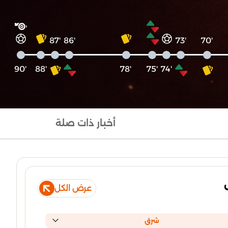
'87
'86
'73
'70
'90
'88
'78
'75
'74
أخبار ذات صلة
عرض الكل
شرق