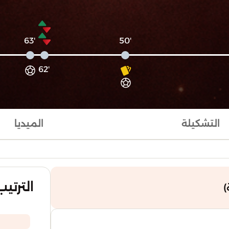
'63
'50
'62
التشكيلة
الميديا
الترتيب
)