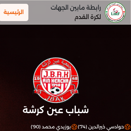
رابطة مابين الجهات
الرئيسية
لكرة القدم
شباب عين كرشة
حوادسي خيرالدين (74')
بوزيدي محمد (90')