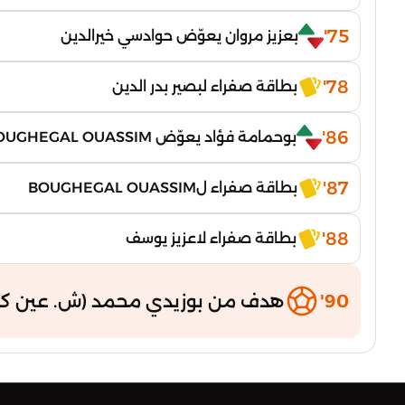
75'
بعزيز مروان يعوّض حوادسي خيرالدين
78'
بطاقة صفراء لبصير بدر الدين
86'
بوحمامة فؤاد يعوّض BOUGHEGAL OUASSIM
87'
بطاقة صفراء لBOUGHEGAL OUASSIM
88'
بطاقة صفراء لاعزيز يوسف
90'
هدف من بوزيدي محمد (ش. عين كر