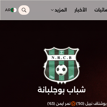
ائيات
الأخبار
المزيد
AR
شباب بوجلبانة
بوشناف نبيل (50')
نمر ايمن (63')