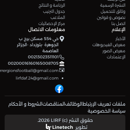
النشرة الرسمية
الرزنامة و النتائج
وثائق للتحميل
جدول الترتيب
نصوص و قوانين
الملاعب
اتصل بنا
مركز الإحصائيات
الإعلام
معلومات الاتصال
الأخبار
حي 554 مسكن برج ب
معرض الفيديوهات
الجوهرة -بلوزداد -الجزائر
معرض الصور
العاصمة
الإعتمادات
00213023511101
00200016160165008705
errergionsfootball@gmail.com
lirfdaf.24@gmail.com
ملفات تعريف الإرتباط
الوظائف
المناقصات
الشروط و الأحكام
سياسة الخصوصية
حقوق النشر (c) 2026 LIRF.
تطوير
Linetech