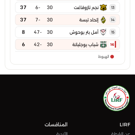
37
-6
30
نجم تازوقاغت
13
37
-7
30
إتحاد تبسة
14
8
-47
30
أمل بئر بوحوش
15
6
-42
30
شباب بوجلبانة
16
الهبوط
LIRF
المنافسات
عن الرابطة
الأندية