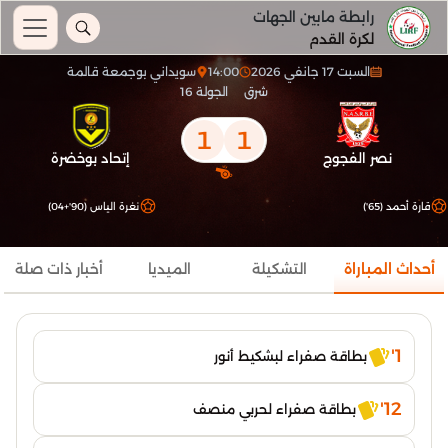
رابطة مابين الجهات
لكرة القدم
السبت 17 جانفي 2026
14:00
سويداني بوجمعة قالمة
شرق
الجولة 16
1
1
نصر الفجوج
إتحاد بوخضرة
قارة أحمد (65')
نغرة الياس (90'+04)
أحداث المباراة
التشكيلة
الميديا
أخبار ذات صلة
1'
بطاقة صفراء لبشكيط أنور
12'
بطاقة صفراء لحربي منصف