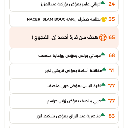
24'
كرناني عامر يعوّض بؤركبة عبدالعزيز
35'
بطاقة صفراء لNACER ISLAM BOUCHAR
65'
هدف من قارة أحمد (ن. الفجوج )
68'
فرحاتي يونس يعوّض بوزغاية مصعب
71'
عقاقنة أسامة يعوّض قريشي نذير
77'
نغرة الياس يعوّض حربي منصف
77'
حربي منصف يعوّض زؤين حؤسم
83'
مناصرية عبد الرزاق يعوّض بشكيط أنور