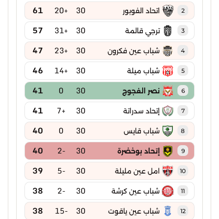
61
+20
30
اتحاد الفوبور
2
57
+31
30
ترجي قالمة
3
47
+23
30
شباب عين فكرون
4
46
+14
30
شباب ميلة
5
41
0
30
نصر الفجوج
6
41
+7
30
إتحاد سدراتة
7
40
0
30
شباب قايس
8
40
-2
30
إتحاد بوخضرة
9
39
-5
30
امل عين مليلة
10
38
-2
30
شباب عين كرشة
11
38
-15
30
شباب عين ياقوت
12