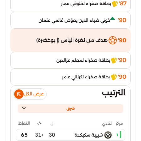
87'
بطاقة صفراء لخلوفي عمار
90'
خوني ضياء الدين يعوّض غالمي عثمان
90'
هدف من نغرة الياس (إ.بوخضرة)
90'
بطاقة صفراء لمعلم عزالدين
90'
بطاقة صفراء لكرناني عامر
الترتيب
عرض الكل
شرق
ل
+/-
النقاط
مركز
النادي
65
+31
30
شبيبة سكيكدة
1