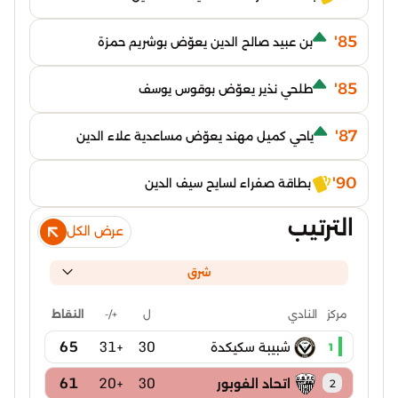
85'
بن عبيد صالح الدين يعوّض بوشريم حمزة
85'
طلحي نذير يعوّض بوقوس يوسف
87'
ياحي كميل مهند يعوّض مساعدية علاء الدين
90'
بطاقة صفراء لسايح سيف الدين
الترتيب
عرض الكل
شرق
ل
+/-
النقاط
مركز
النادي
65
+31
30
شبيبة سكيكدة
1
61
+20
30
اتحاد الفوبور
2