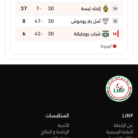
37
-7
30
إتحاد تبسة
14
8
-47
30
أمل بئر بوحوش
15
6
-42
30
شباب بوجلبانة
16
الهبوط
LIRF
المنافسات
عن الرابطة
الأندية
النشرة الرسمية
الرزنامة و النتائج