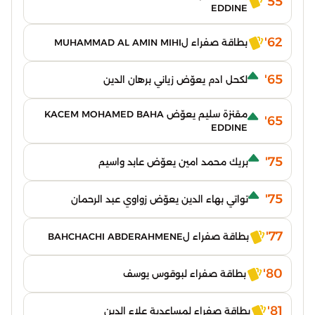
55'
EDDINE
62'
بطاقة صفراء لMUHAMMAD AL AMIN MIHI
65'
لكحل ادم يعوّض زياني برهان الدين
مقنزة سليم يعوّض KACEM MOHAMED BAHA
65'
EDDINE
75'
بريك محمد امين يعوّض عابد واسيم
75'
تواتي بهاء الدين يعوّض زواوي عبد الرحمان
77'
بطاقة صفراء لBAHCHACHI ABDERAHMENE
80'
بطاقة صفراء لبوقوس يوسف
81'
بطاقة صفراء لمساعدية علاء الدين