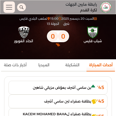
رابطة مابين الجهات
لكرة القدم
السبت 20 ديسمبر 2025
15:00
لملعب البلدي قايس
شرق
الجولة 13
0
0
شباب قايس
اتحاد الفوبور
أحداث المباراة
التشكيلة
الميديا
أخبار ذات صلة
45'
بن ساسي أشرف يعوّض مزياني شاهين
45'
بطاقة صفراء لبن ساسي أشرف
بطاقة صفراء لKACEM MOHAMED BAHA