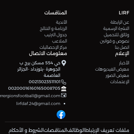
LIRF
المنافسات
عن الرابطة
الأندية
النشرة الرسمية
الرزنامة و النتائج
وثائق للتحميل
جدول الترتيب
نصوص و قوانين
الملاعب
اتصل بنا
مركز الإحصائيات
الإعلام
معلومات الاتصال
الأخبار
حي 554 مسكن برج ب
معرض الفيديوهات
الجوهرة -بلوزداد -الجزائر
معرض الصور
العاصمة
الإعتمادات
00213023511101
00200016160165008705
errergionsfootball@gmail.com
lirfdaf.24@gmail.com
ملفات تعريف الإرتباط
الوظائف
المناقصات
الشروط و الأحكام