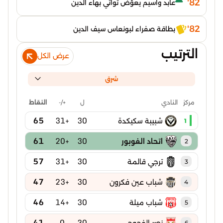
82'
عابد واسيم يعوّض تواتي بهاء الدين
82'
بطاقة صفراء لبونعاس سيف الدين
الترتيب
عرض الكل
شرق
ل
+/-
النقاط
مركز
النادي
65
+31
30
شبيبة سكيكدة
1
61
+20
30
اتحاد الفوبور
2
57
+31
30
ترجي قالمة
3
47
+23
30
شباب عين فكرون
4
46
+14
30
شباب ميلة
5
41
0
30
6