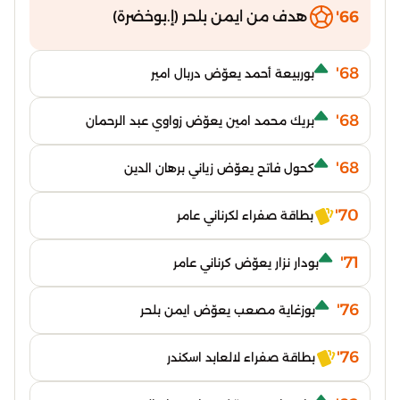
66'
هدف من ايمن بلحر (إ.بوخضرة)
68'
بوربيعة أحمد يعوّض دربال امير
68'
بريك محمد امين يعوّض زواوي عبد الرحمان
68'
كحول فاتح يعوّض زياني برهان الدين
70'
بطاقة صفراء لكرناني عامر
71'
بودار نزار يعوّض كرناني عامر
76'
بوزغاية مصعب يعوّض ايمن بلحر
76'
بطاقة صفراء لالعابد اسكندر