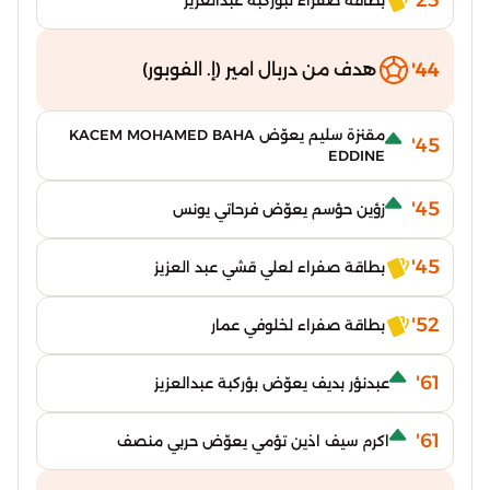
23'
بطاقة صفراء لبؤركبة عبدالعزيز
44'
هدف من دربال امير (إ. الفوبور)
مقنزة سليم يعوّض KACEM MOHAMED BAHA
45'
EDDINE
45'
زؤين حؤسم يعوّض فرحاتي يونس
45'
بطاقة صفراء لعلي قشي عبد العزيز
52'
بطاقة صفراء لخلوفي عمار
61'
عبدنؤر بديف يعوّض بؤركبة عبدالعزيز
61'
اكرم سيف اذين تؤمي يعوّض حربي منصف