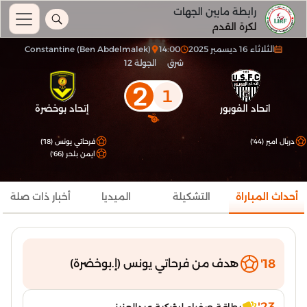
رابطة مابين الجهات
لكرة القدم
الثلاثاء 16 ديسمبر 2025
14:00
Constantine (Ben Abdelmalek)
شرق
الجولة 12
2
1
اتحاد الفوبور
إتحاد بوخضرة
دربال امير (44')
فرحاتي يونس (18')
ايمن بلحر (66')
أحداث المباراة
التشكيلة
الميديا
أخبار ذات صلة
18'
هدف من فرحاتي يونس (إ.بوخضرة)