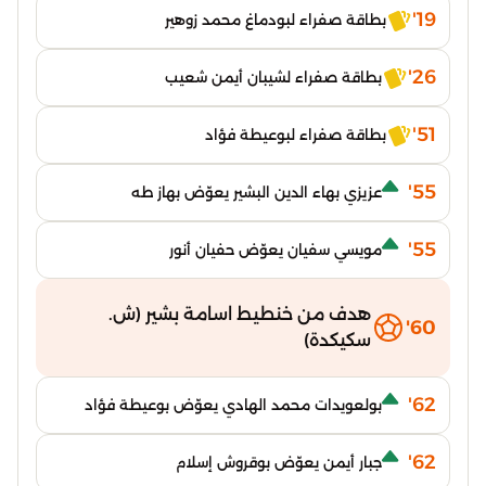
19'
بطاقة صفراء لبودماغ محمد زوهير
26'
بطاقة صفراء لشيبان أيمن شعيب
51'
بطاقة صفراء لبوعيطة فؤاد
55'
عزيزي بهاء الدين البشير يعوّض بهاز طه
55'
مويسي سفيان يعوّض حفيان أنور
هدف من خنطيط اسامة بشير (ش.
60'
سكيكدة)
62'
بولعويدات محمد الهادي يعوّض بوعيطة فؤاد
62'
جبار أيمن يعوّض بوقروش إسلام