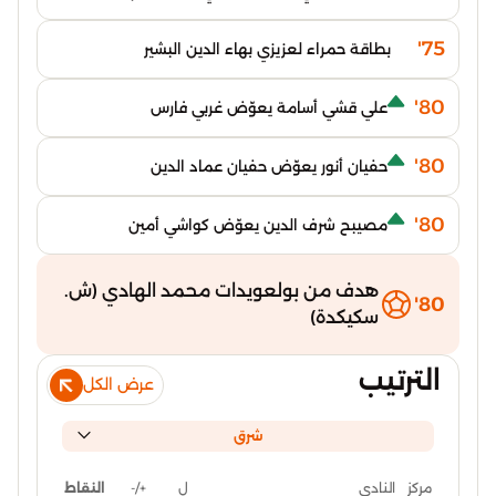
75'
بطاقة حمراء لعزيزي بهاء الدين البشير
80'
علي قشي أسامة يعوّض غربي فارس
80'
حفيان أنور يعوّض حفيان عماد الدين
80'
مصيبح شرف الدين يعوّض كواشي أمين
هدف من بولعويدات محمد الهادي (ش.
80'
سكيكدة)
الترتيب
عرض الكل
شرق
ل
+/-
النقاط
مركز
النادي