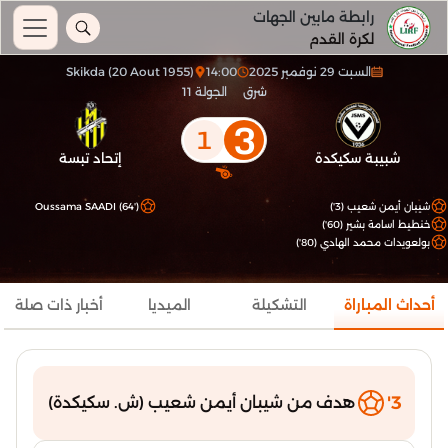
رابطة مابين الجهات
لكرة القدم
السبت 29 نوفمبر 2025
14:00
Skikda (20 Aout 1955)
شرق
الجولة 11
3
1
شبيبة سكيكدة
إتحاد تبسة
شيبان أيمن شعيب (3')
Oussama SAADI (64')
خنطيط اسامة بشير (60')
بولعويدات محمد الهادي (80')
أحداث المباراة
التشكيلة
الميديا
أخبار ذات صلة
3'
هدف من شيبان أيمن شعيب (ش. سكيكدة)