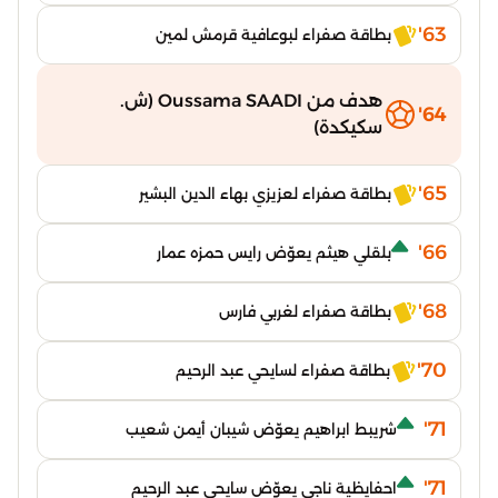
63'
بطاقة صفراء لبوعافية قرمش لمين
هدف من Oussama SAADI (ش.
64'
سكيكدة)
65'
بطاقة صفراء لعزيزي بهاء الدين البشير
66'
بلقلي هيثم يعوّض رايس حمزه عمار
68'
بطاقة صفراء لغربي فارس
70'
بطاقة صفراء لسايحي عبد الرحيم
71'
شريبط ابراهيم يعوّض شيبان أيمن شعيب
71'
احفايظية ناجي يعوّض سايحي عبد الرحيم