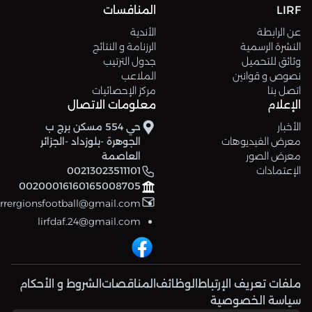
LIRF
المنافسات
عن الرابطة
الأندية
النشرة الرسمية
الرزنامة و النتائج
وثائق للتحميل
جدول الترتيب
نصوص و قوانين
الملاعب
اتصل بنا
مركز الإحصائيات
الإعلام
معلومات الاتصال
الأخبار
حي 554 مسكن برج ب
معرض الفيديوهات
الجوهرة -بلوزداد -الجزائر
معرض الصور
العاصمة
الإعتمادات
00213023511101
00200016160165008705
errergionsfootball@gmail.com
lirfdaf.24@gmail.com
ملفات تعريف الإرتباط
الوظائف
المناقصات
الشروط و الأحكام
سياسة الخصوصية