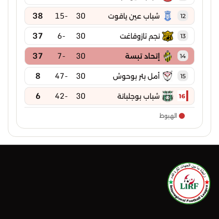
38
-15
30
شباب عين ياقوت
12
37
-6
30
نجم تازوقاغت
13
37
-7
30
إتحاد تبسة
14
8
-47
30
أمل بئر بوحوش
15
6
-42
30
شباب بوجلبانة
16
الهبوط