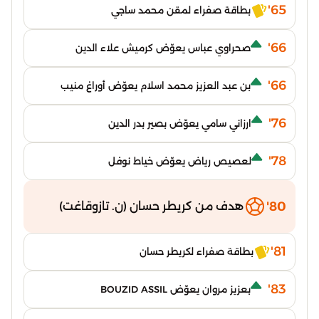
65'
بطاقة صفراء لمقن محمد ساجي
66'
صحراوي عباس يعوّض كرميش علاء الدين
66'
بن عبد العزيز محمد اسلام يعوّض أوراغ منيب
76'
ارزاني سامي يعوّض بصير بدر الدين
78'
لعصيص رياض يعوّض خياط نوفل
80'
هدف من كريطر حسان (ن. تازوقاغت)
81'
بطاقة صفراء لكريطر حسان
83'
بعزيز مروان يعوّض BOUZID ASSIL