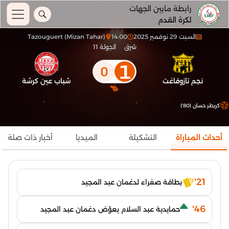
رابطة مابين الجهات
لكرة القدم
السبت 29 نوفمبر 2025
14:00
Tazouguert (Mizan Tahar)
شرق
الجولة 11
1
0
نجم تازوقاغت
شباب عين كرشة
كريطر حسان (80')
أحداث المباراة
التشكيلة
الميديا
أخبار ذات صلة
21'
بطاقة صفراء لدغمان عبد المجيد
46'
حمايدية عبد السلام يعوّض دغمان عبد المجيد