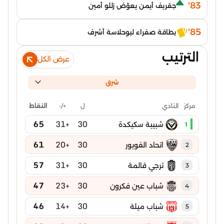
83'
جقريف أيمن يعوّض زللو أمين
85'
بطاقة صفراء لبوحلاسة أشرف
الترتيب
عرض الكل
شرق
ل
+/-
النقاط
مركز
النادي
65
+31
30
شبيبة سكيكدة
1
61
+20
30
اتحاد الفوبور
2
57
+31
30
ترجي قالمة
3
47
+23
30
شباب عين فكرون
4
46
+14
30
شباب ميلة
5