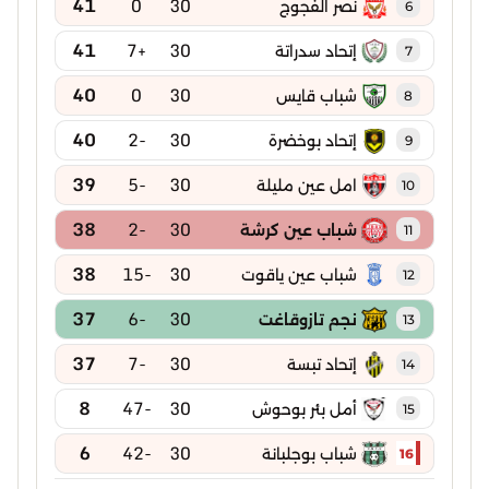
41
0
30
نصر الفجوج
6
41
+7
30
إتحاد سدراتة
7
40
0
30
شباب قايس
8
40
-2
30
إتحاد بوخضرة
9
39
-5
30
امل عين مليلة
10
38
-2
30
شباب عين كرشة
11
38
-15
30
شباب عين ياقوت
12
37
-6
30
نجم تازوقاغت
13
37
-7
30
إتحاد تبسة
14
8
-47
30
أمل بئر بوحوش
15
6
-42
30
شباب بوجلبانة
16