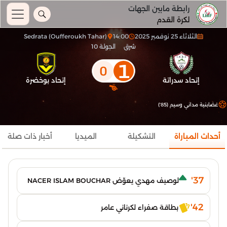
رابطة مابين الجهات
لكرة القدم
الثلاثاء 25 نوفمبر 2025
14:00
Sedrata (Oufferoukh Tahar)
شرق
الجولة 10
1
0
إتحاد سدراتة
إتحاد بوخضرة
غضابنية مداني وسيم (85')
أحداث المباراة
التشكيلة
الميديا
أخبار ذات صلة
37'
لوصيف مهدي يعوّض NACER ISLAM BOUCHAR
42'
بطاقة صفراء لكرناني عامر