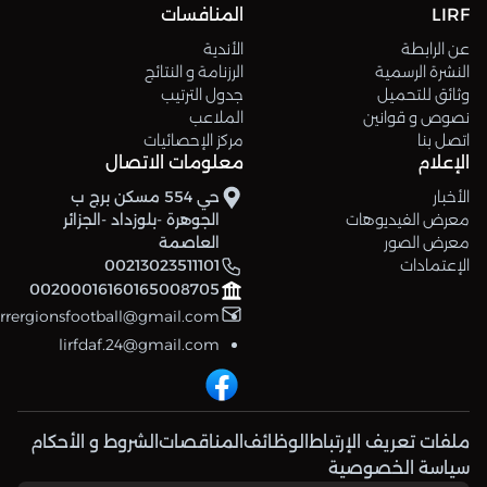
LIRF
المنافسات
عن الرابطة
الأندية
النشرة الرسمية
الرزنامة و النتائج
وثائق للتحميل
جدول الترتيب
نصوص و قوانين
الملاعب
اتصل بنا
مركز الإحصائيات
الإعلام
معلومات الاتصال
الأخبار
حي 554 مسكن برج ب
معرض الفيديوهات
الجوهرة -بلوزداد -الجزائر
معرض الصور
العاصمة
الإعتمادات
00213023511101
00200016160165008705
errergionsfootball@gmail.com
lirfdaf.24@gmail.com
ملفات تعريف الإرتباط
الوظائف
المناقصات
الشروط و الأحكام
سياسة الخصوصية