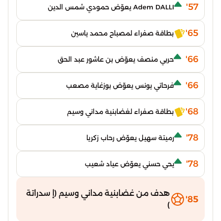
57'
Adem DALLI يعوّض حمودي شمس الدين
65'
بطاقة صفراء لمصباح محمد ياسين
66'
حربي منصف يعوّض بن عاشور عبد الحق
66'
فرحاتي يونس يعوّض بوزغاية مصعب
68'
بطاقة صفراء لغضابنية مداني وسيم
78'
رميتة سهيل يعوّض رحاب زكريا
78'
يحي حسني يعوّض عياد شعيب
هدف من غضابنية مداني وسيم (إ سدراتة
85'
)