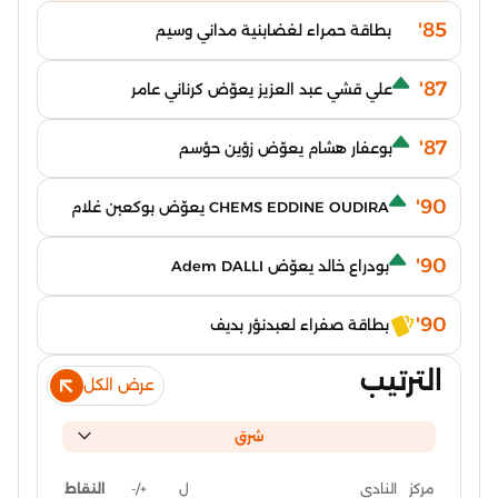
85'
بطاقة حمراء لغضابنية مداني وسيم
87'
علي قشي عبد العزيز يعوّض كرناني عامر
87'
بوعفار هشام يعوّض زؤين حؤسم
90'
CHEMS EDDINE OUDIRA يعوّض بوكعبن غلام
90'
بودراع خالد يعوّض Adem DALLI
90'
بطاقة صفراء لعبدنؤر بديف
الترتيب
عرض الكل
شرق
ل
+/-
النقاط
مركز
النادي