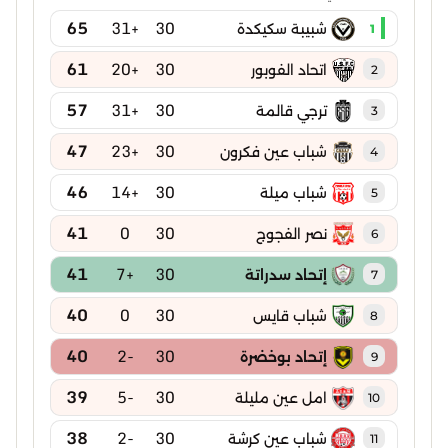
65
+31
30
شبيبة سكيكدة
1
61
+20
30
اتحاد الفوبور
2
57
+31
30
ترجي قالمة
3
47
+23
30
شباب عين فكرون
4
46
+14
30
شباب ميلة
5
41
0
30
نصر الفجوج
6
41
+7
30
إتحاد سدراتة
7
40
0
30
شباب قايس
8
40
-2
30
إتحاد بوخضرة
9
39
-5
30
امل عين مليلة
10
38
-2
30
شباب عين كرشة
11