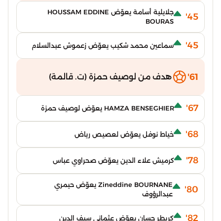
جلايلية أسامة يعوّض HOUSSAM EDDINE
45'
BOURAS
45'
سماعين محمد شكيب يعوّض زعموش عبدالسلام
61'
هدف من لوصيف حمزة (ت. قالمة)
67'
HAMZA BENSEGHIER يعوّض لوصيف حمزة
68'
خياط نوفل يعوّض لعصيص رياض
78'
كرميش علاء الدين يعوّض صحراوي عباس
Zineddine BOURNANE يعوّض حيمري
80'
عبدالرؤوف
82'
كريطر حسان يعوّض عثماني سيف الدين