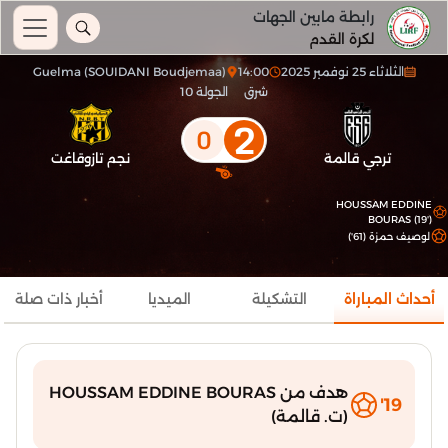
رابطة مابين الجهات
لكرة القدم
الثلاثاء 25 نوفمبر 2025
14:00
Guelma (SOUIDANI Boudjemaa)
شرق
الجولة 10
2
0
ترجي قالمة
نجم تازوقاغت
HOUSSAM EDDINE
BOURAS (19')
لوصيف حمزة (61')
أحداث المباراة
التشكيلة
الميديا
أخبار ذات صلة
هدف من HOUSSAM EDDINE BOURAS
19'
(ت. قالمة)