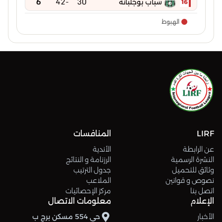
6
-42
30
شباب بوجلبانة
16
الهبوط
LIRF
المنافسات
عن الرابطة
الأندية
النشرة الرسمية
الرزنامة و النتائج
وثائق للتحميل
جدول الترتيب
نصوص و قوانين
الملاعب
اتصل بنا
مركز الإحصائيات
الإعلام
معلومات الاتصال
الأخبار
حي 554 مسكن برج ب