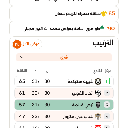
85'
بطاقة صفراء لكريطر حسان
90'
طواهري اسامة يعوّض محمذ ات اتهير حذيبلي
الترتيب
عرض الكل
شرق
ل
+/-
النقاط
مركز
النادي
65
+31
30
شبيبة سكيكدة
1
61
+20
30
اتحاد الفوبور
2
57
+31
30
ترجي قالمة
3
47
+23
30
شباب عين فكرون
4
46
+14
30