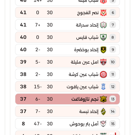
شباب ميلة
5
41
0
30
نصر الفجوج
6
41
+7
30
إتحاد سدراتة
7
40
0
30
شباب قايس
8
40
-2
30
إتحاد بوخضرة
9
39
-5
30
امل عين مليلة
10
38
-2
30
شباب عين كرشة
11
38
-15
30
شباب عين ياقوت
12
37
-6
30
نجم تازوقاغت
13
37
-7
30
إتحاد تبسة
14
8
-47
30
أمل بئر بوحوش
15