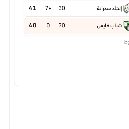
41
+7
30
إتحاد سدراتة
40
0
30
شباب قايس
40
-2
30
وط
إتحاد بوخضرة
39
-5
30
امل عين مليلة
38
-2
30
شباب عين كرشة
38
-15
30
شباب عين ياقوت
37
-6
30
نجم تازوقاغت
37
-7
30