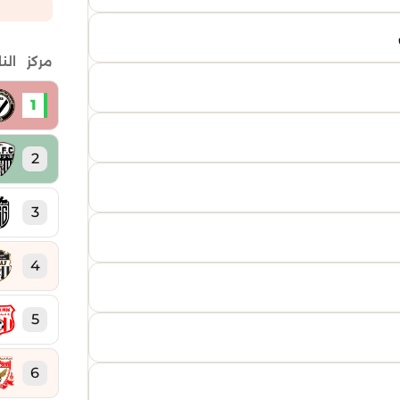
مركز
الن
1
2
3
4
5
6