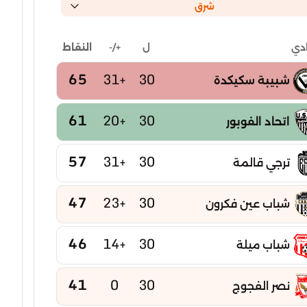
شرق
ل
+/-
النقاط
ادي
65
+31
30
شبيبة سكيكدة
61
+20
30
اتحاد الفوبور
57
+31
30
ترجي قالمة
47
+23
30
شباب عين فكرون
46
+14
30
شباب ميلة
41
0
30
نصر الفجوج