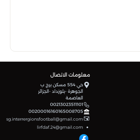
إتحاد تبسة
8
-47
30
أمل بئر بوحوش
6
-42
30
شباب بوجلبانة
معلومات الاتصال
حي 554 مسكن برج ب
الجوهرة -بلوزداد -الجزائر
العاصمة
00213023511101
00200016160165008705
sg.interrergionsfootball@gmail.com
lirfdaf.24@gmail.com