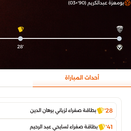
بومعزة عبدالكريم (90'+03)
'28
أحداث المباراة
28'
بطاقة صفراء لزياني برهان الدين
41'
بطاقة صفراء لسايحي عبد الرحيم