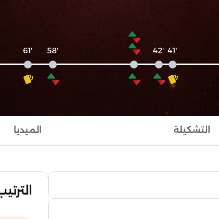
'61
'58
'42
'41
التشكيلة
الميديا
الترتيب