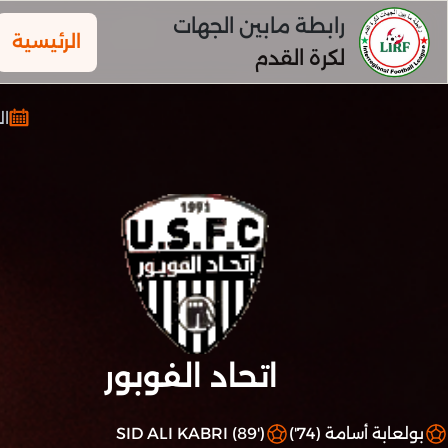
رابطة مابين الجهات
الرئيسية
لكرة القدم
الجم
اتحاد الفوبور
بولعابة أسامة (74')
SID ALI KABRI (89')