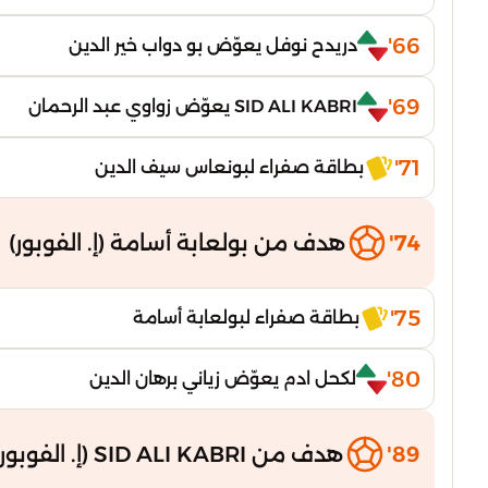
66'
دريدح نوفل يعوّض بو دواب خير الدين
69'
SID ALI KABRI يعوّض زواوي عبد الرحمان
71'
بطاقة صفراء لبونعاس سيف الدين
74'
هدف من بولعابة أسامة (إ. الفوبور)
75'
بطاقة صفراء لبولعابة أسامة
80'
لكحل ادم يعوّض زياني برهان الدين
89'
هدف من SID ALI KABRI (إ. الفوبور)