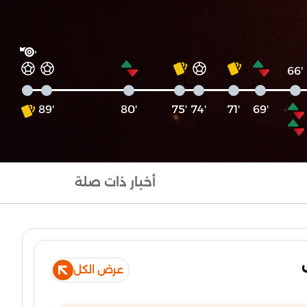
'66
'89
'80
'75
'74
'71
'69
أخبار ذات صلة
عرض الكل