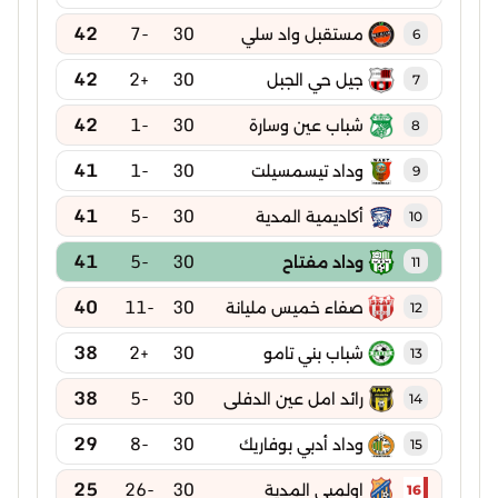
42
-7
30
مستقبل واد سلي
6
42
+2
30
جيل حي الجبل
7
42
-1
30
شباب عين وسارة
8
41
-1
30
وداد تيسمسيلت
9
41
-5
30
أكاديمية المدية
10
41
-5
30
وداد مفتاح
11
40
-11
30
صفاء خميس مليانة
12
38
+2
30
شباب بني تامو
13
38
-5
30
رائد امل عين الدفلى
14
29
-8
30
وداد أدبي بوفاريك
15
25
-26
30
اولمبي المدية
16