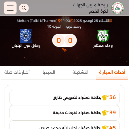
رابطة مابين الجهات
لكرة القدم
الثلاثاء 25 نوفمبر 2025
14:00
Meftah (Talbi M’hamed)
وسط غرب
الجولة 10
0
0
وداد مفتاح
وفاق عين البنيان
أحداث المباراة
التشكيلة
الميديا
أخبار ذات صلة
36'
بطاقة صفراء لضويفي طارق
39'
بطاقة صفراء لفرحات حذيفة
45'
بطاقة صفراء لجاب الله محمد صبري