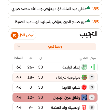
85'
علالي عبد الملك فؤاد يعوّض جاب الله محمد صبري
85'
عزيز صلاح الدين يعوّض بلميلود ايوب عبد الحفيظ
الترتيب
عرض الكل
وسط غرب
ل
+/-
النقاط
مركز
النادي
66
+26
30
إتحاد البليدة
1
47
+18
30
مولودية شرشال
2
46
0
30
شباب الزاوية
3
44
+12
30
وفاق عين البنيان
4
44
+9
30
اولمبيك واد الفضة
5