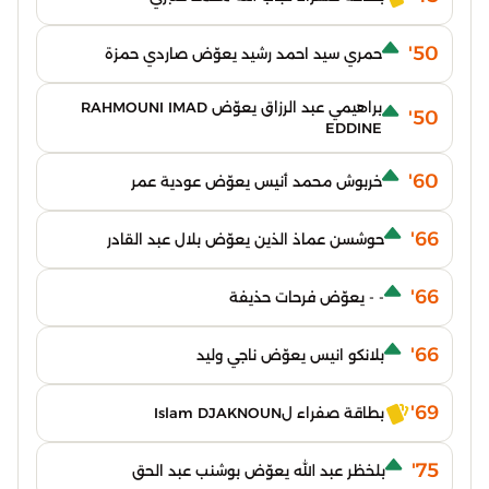
50'
حمري سيد احمد رشيد يعوّض صاردي حمزة
براهيمي عبد الرزاق يعوّض RAHMOUNI IMAD
50'
EDDINE
60'
خربوش محمد أنيس يعوّض عودية عمر
66'
حوشسن عماذ الذين يعوّض بلال عبد القادر
66'
- - يعوّض فرحات حذيفة
66'
بلانكو انيس يعوّض ناجي وليد
69'
بطاقة صفراء لIslam DJAKNOUN
75'
بلخظر عبد الله يعوّض بوشنب عبد الحق