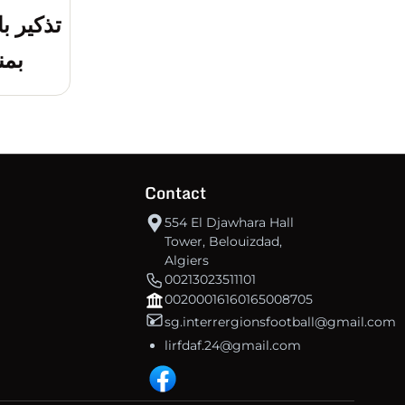
تذكير ب
بمن
Contact
554 El Djawhara Hall
Tower, Belouizdad,
Algiers
00213023511101
00200016160165008705
sg.interrergionsfootball@gmail.com
lirfdaf.24@gmail.com