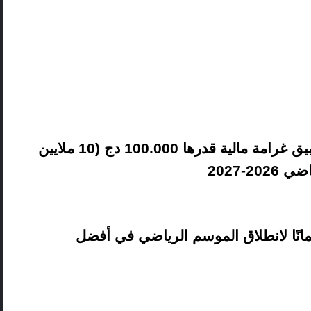
تلفت الرابطة انتباه جميع الأندية إلى أن أي إيداع لملف الانخراط بعد تاريخ 10 سبتمبر 2026 يترتب عنه تطبيق غرامة مالية قدرها 100.000 دج (10 ملايين
مانًا لانطلاق الموسم الرياضي في أفضل