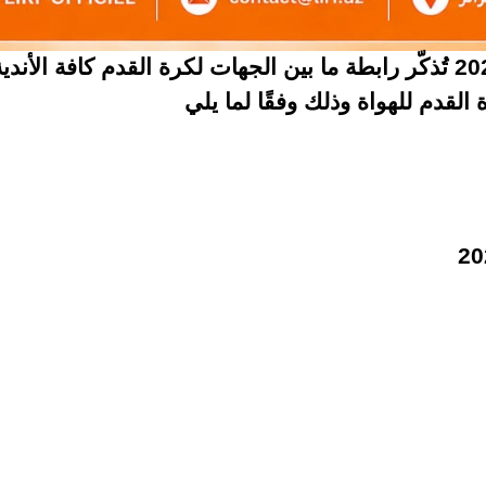
في إطار التحضير لانطلاق الموسم الرياضي 2026-2027 تُذكّر رابطة ما بين الجها