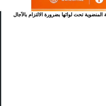
ت لكرة القدم كافة الأندية المنضوية تحت لوائها بضرورة الالتزام بالآجال