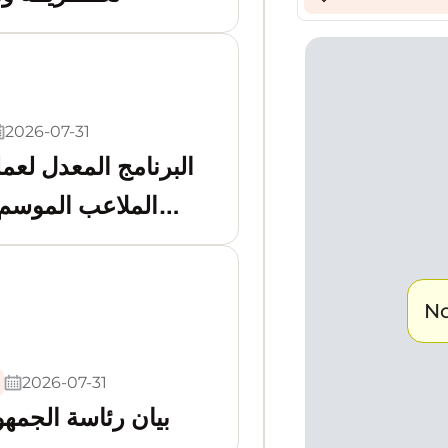
NRB Ta
13
US Téb
14
2026-07-31
البرنامج المعدل لعمل
A Bir 
15
الملاعب الموسم
NRC B
16
026-2027
No
2026-07-31
بيان رئاسة الجمهو