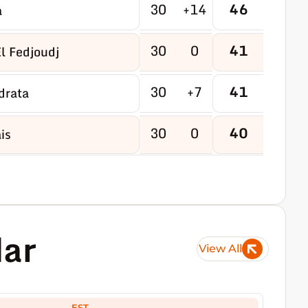
30
+14
46
a
30
0
41
l Fedjoudj
30
+7
41
drata
30
0
40
is
30
-2
40
khadra
30
-5
39
 M'lila
ar
View All
30
-2
38
 Kercha
30
-15
38
n Yagout
EST