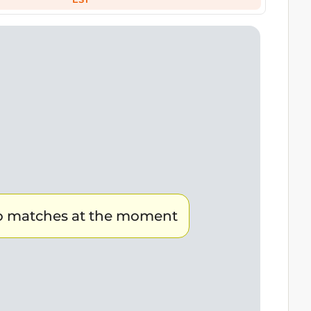
30
-6
37
zouguert
30
-7
37
essa
30
-47
8
Bouhouche
30
-42
6
OUJELBANA
 matches at the moment