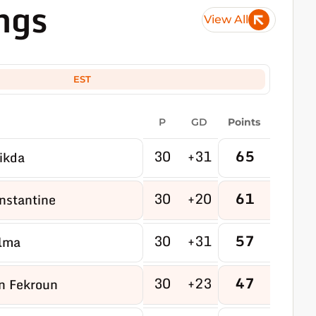
ngs
View All
EST
P
GD
Points
30
+31
65
ikda
30
+20
61
nstantine
30
+31
57
lma
30
+23
47
n Fekroun