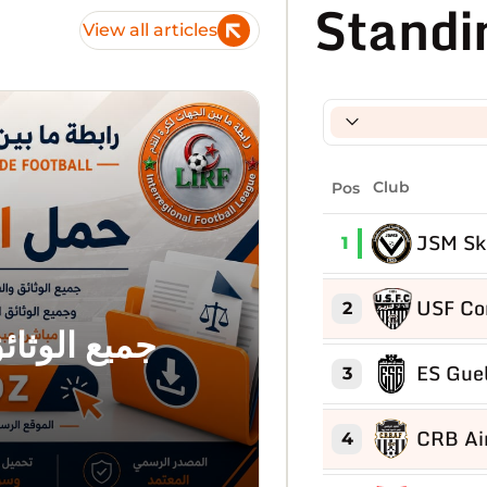
Standi
View all articles
Pos
Club
JSM Sk
1
USF Co
2
جميع الوثائ
ES Gue
3
CRB Ai
4