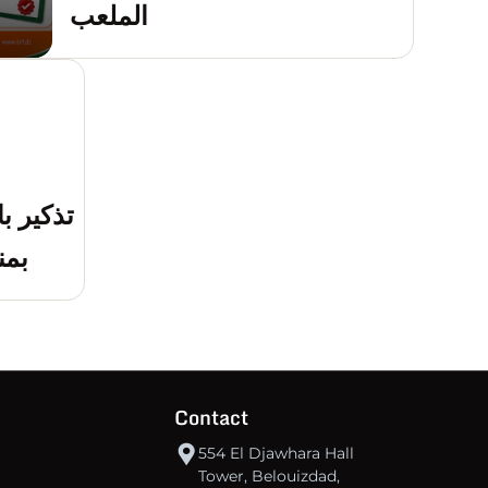
الملعب
تذكير ب
بمن
Contact
554 El Djawhara Hall
Tower, Belouizdad,