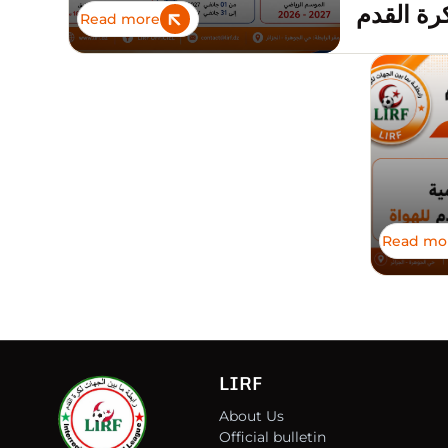
رة القدم
Read more
Read mo
LIRF
About Us
Official bulletin