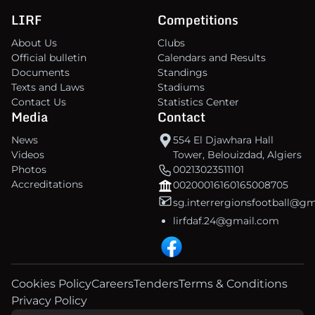
LIRF
Competitions
About Us
Clubs
Official bulletin
Calendars and Results
Documents
Standings
Texts and Laws
Stadiums
Contact Us
Statistics Center
Media
Contact
News
554 El Djawhara Hall
Videos
Tower, Belouizdad, Algiers
Photos
00213023511101
Accreditations
00200016160165008705
sg.interrergionsfootball@g
lirfdaf.24@gmail.com
Cookies Policy
Careers
Tenders
Terms & Conditions
Privacy Policy