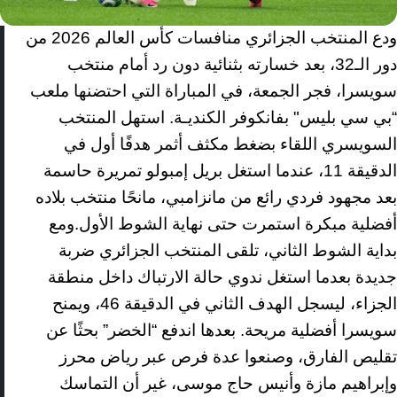
ودع المنتخب الجزائري منافسات كأس العالم 2026 من
دور الـ32، بعد خسارته بثنائية دون رد أمام منتخب
سويسرا، فجر الجمعة، في المباراة التي احتضنها ملعب
“بي سي بليس" بفانكوفر الكنديـة. استهل المنتخب
السويسري اللقاء بضغط مكثف أثمر هدفًا أول في
الدقيقة 11، عندما استغل بريل إمبولو تمريرة حاسمة
بعد مجهود فردي رائع من مانزامبي، مانحًا منتخب بلاده
أفضلية مبكرة استمرت حتى نهاية الشوط الأول.ومع
بداية الشوط الثاني، تلقى المنتخب الجزائري ضربة
جديدة بعدما استغل ندوي حالة الارتباك داخل منطقة
الجزاء، ليسجل الهدف الثاني في الدقيقة 46، ويمنح
سويسرا أفضلية مريحة. بعدها اندفع “الخضر” بحثًا عن
تقليص الفارق، وصنعوا عدة فرص عبر رياض محرز
وإبراهيم مازة وأنيس حاج موسى، غير أن التماسك