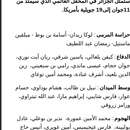
ستمثل الجزائر في المحفل العالمي الذي سيمتد من
11جوان إلى19 جويلية بأمريكا.
حراسة المرمى
:
لوكا زيدان- أسامة بن بوط - ميلفين
ماستيل- رمضان عبد اللطيف
الدفاع
:
كيفن
بلغالي، ياسين شرقي، ريان آيت نوري،
جوان حجام، عيسى ماندي، رامي بن سبعيني، زين
الدين بلعيد، أشرف عبادة، ومحمد أمين توغاي
وسط الميدان
:
نبيل بن طالب، هشام بوداوي، حسام
عوار، فارس شايبي، إبراهيم مازا، عبد الله تيتراوي،
ورامز زروقي
الهجوم
:
محمد الأمين عمورة، نذير بن بوعلي، عادل
بولبينة، فارس غيجيميس، أمين غويري، أنيس حاج