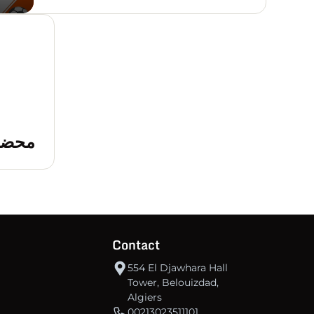
محضر رقم 30
Contact
554 El Djawhara Hall
Tower, Belouizdad,
Algiers
00213023511101