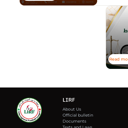
ت للموسم
2
Read mo
LIRF
About Us
Official bulletin
Documents
Texts and Laws