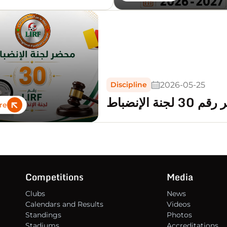
الإجازا
026_2027
2026-05-25
Discipline
 لجنة الإنضباط
re
Competitions
Media
Clubs
News
Calendars and Results
Videos
Standings
Photos
Stadiums
Accreditations