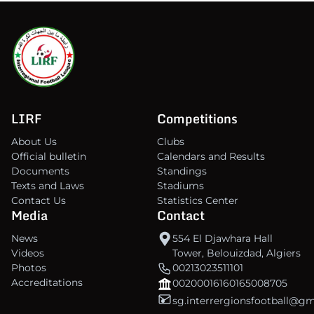
LIRF
Competitions
About Us
Clubs
Official bulletin
Calendars and Results
Documents
Standings
Texts and Laws
Stadiums
Contact Us
Statistics Center
Media
Contact
News
554 El Djawhara Hall
Videos
Tower, Belouizdad, Algiers
Photos
00213023511101
Accreditations
00200016160165008705
sg.interrergionsfootball@g