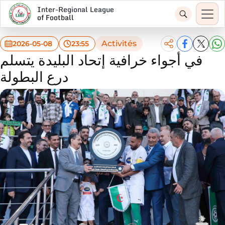
Inter-Regional League
of Football
Activités
2026-05-08
23:55
في أجواء خرافية إتحاد البليدة يتسلم
درع البطولة