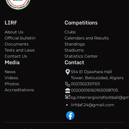
LIRF
Competitions
About Us
Clubs
Official bulletin
Calendars and Results
Documents
Standings
Texts and Laws
Stadiums
Contact Us
Statistics Center
Media
Contact
News
554 El Djawhara Hall
Videos
Tower, Belouizdad, Algiers
Photos
00213023511101
Accreditations
00200016160165008705
sg.interrergionsfootball@g
lirfdaf.24@gmail.com