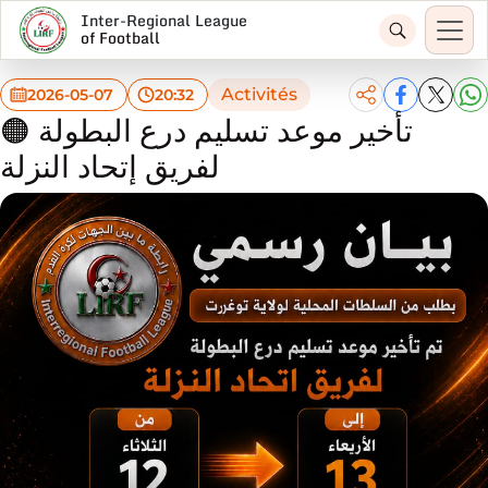
Inter-Regional League
of Football
Activités
2026-05-07
20:32
🟠 تأخير موعد تسليم درع البطولة
لفريق إتحاد النزلة