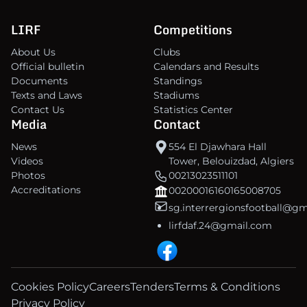
LIRF
Competitions
About Us
Clubs
Official bulletin
Calendars and Results
Documents
Standings
Texts and Laws
Stadiums
Contact Us
Statistics Center
Media
Contact
News
554 El Djawhara Hall
Videos
Tower, Belouizdad, Algiers
Photos
00213023511101
Accreditations
00200016160165008705
sg.interrergionsfootball@g
lirfdaf.24@gmail.com
Cookies Policy
Careers
Tenders
Terms & Conditions
Privacy Policy