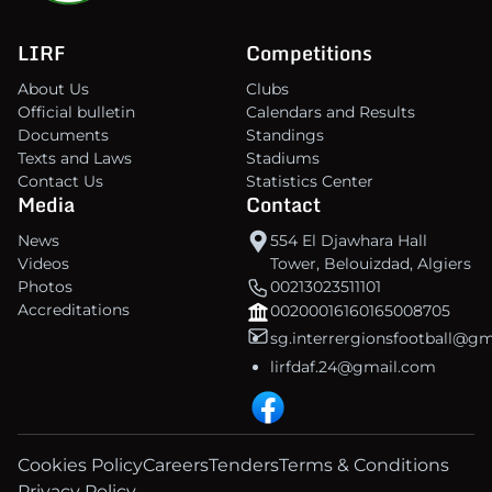
LIRF
Competitions
About Us
Clubs
Official bulletin
Calendars and Results
Documents
Standings
Texts and Laws
Stadiums
Contact Us
Statistics Center
Media
Contact
News
554 El Djawhara Hall
Videos
Tower, Belouizdad, Algiers
Photos
00213023511101
Accreditations
00200016160165008705
sg.interrergionsfootball@g
lirfdaf.24@gmail.com
Cookies Policy
Careers
Tenders
Terms & Conditions
Privacy Policy