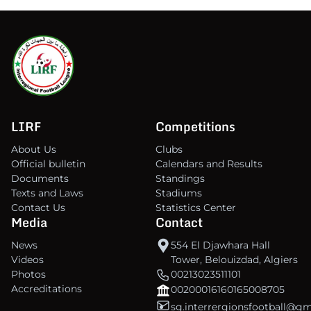
LIRF
Competitions
About Us
Clubs
Official bulletin
Calendars and Results
Documents
Standings
Texts and Laws
Stadiums
Contact Us
Statistics Center
Media
Contact
News
554 El Djawhara Hall
Videos
Tower, Belouizdad, Algiers
Photos
00213023511101
Accreditations
00200016160165008705
sg.interrergionsfootball@g