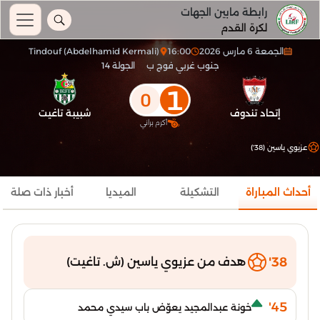
رابطة مابين الجهات
لكرة القدم
الجمعة 6 مارس 2026
16:00
Tindouf (Abdelhamid Kermali)
جنوب غربي فوج ب
الجولة 14
1
0
إتحاد تندوف
شبيبة تاغيت
أكرم براني
عزيوي ياسين (38')
أحداث المباراة
التشكيلة
الميديا
أخبار ذات صلة
38'
هدف من عزيوي ياسين (ش. تاغيت)
45'
خونة عبدالمجيد يعوّض باب سيدي محمد