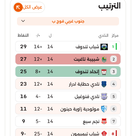
الترتيب
عرض الكل
جنوب غربي فوج ب
ل
+/-
النقاط
مركز
النادي
29
+14
14
شباب تندوف
1
27
+12
14
شبيبة تاغيت
2
25
+8
14
إتحاد تندوف
3
23
+12
14
نادي حطابة ادرار
4
16
-4
14
نادي فنوغيل
5
11
-12
14
مولودية زاوية حينون
6
9
-5
14
نجم سبع
7
-9
-25
14
شباب تيميمون
8