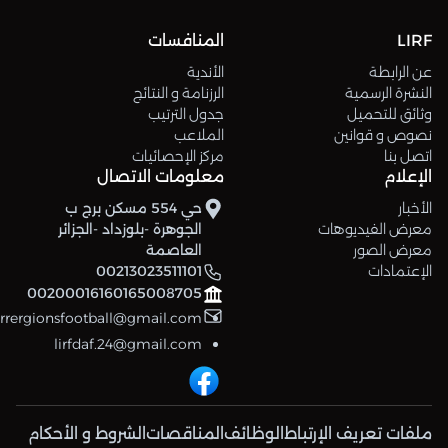
LIRF
المنافسات
عن الرابطة
الأندية
النشرة الرسمية
الرزنامة و النتائج
وثائق للتحميل
جدول الترتيب
نصوص و قوانين
الملاعب
اتصل بنا
مركز الإحصائيات
الإعلام
معلومات الاتصال
الأخبار
حي 554 مسكن برج ب
معرض الفيديوهات
الجوهرة -بلوزداد -الجزائر
معرض الصور
العاصمة
الإعتمادات
00213023511101
00200016160165008705
errergionsfootball@gmail.com
lirfdaf.24@gmail.com
ملفات تعريف الإرتباط
الوظائف
المناقصات
الشروط و الأحكام