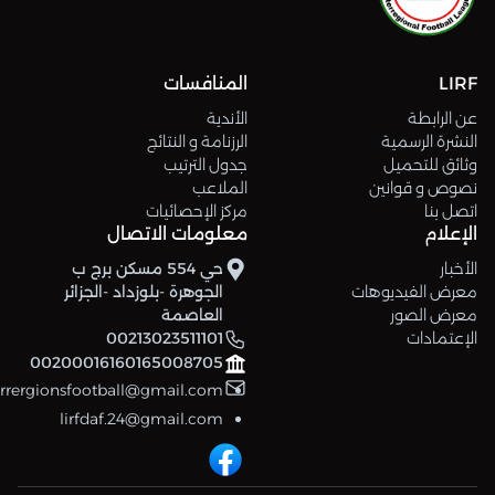
LIRF
المنافسات
عن الرابطة
الأندية
النشرة الرسمية
الرزنامة و النتائج
وثائق للتحميل
جدول الترتيب
نصوص و قوانين
الملاعب
اتصل بنا
مركز الإحصائيات
الإعلام
معلومات الاتصال
الأخبار
حي 554 مسكن برج ب
معرض الفيديوهات
الجوهرة -بلوزداد -الجزائر
معرض الصور
العاصمة
الإعتمادات
00213023511101
00200016160165008705
errergionsfootball@gmail.com
lirfdaf.24@gmail.com