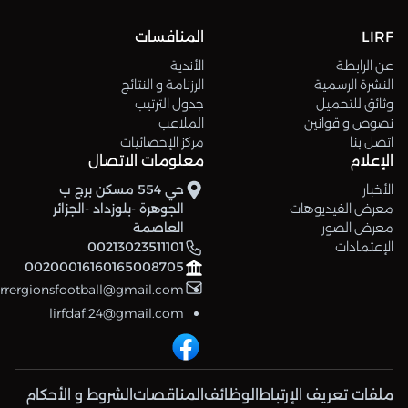
LIRF
المنافسات
عن الرابطة
الأندية
النشرة الرسمية
الرزنامة و النتائج
وثائق للتحميل
جدول الترتيب
نصوص و قوانين
الملاعب
اتصل بنا
مركز الإحصائيات
الإعلام
معلومات الاتصال
الأخبار
حي 554 مسكن برج ب
معرض الفيديوهات
الجوهرة -بلوزداد -الجزائر
معرض الصور
العاصمة
الإعتمادات
00213023511101
00200016160165008705
errergionsfootball@gmail.com
lirfdaf.24@gmail.com
ملفات تعريف الإرتباط
الوظائف
المناقصات
الشروط و الأحكام