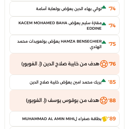
74'
تواتي بهاء الدين يعوّض بولعابة أسامة
مقنزة سليم يعوّض KACEM MOHAMED BAHA
74'
EDDINE
HAMZA BENSEGHIER يعوّض بولعويدات محمد
75'
الهادي
76'
هدف من خابية صلاح الدين (إ. الفوبور)
85'
بريك محمد امين يعوّض خابية صلاح الدين
88'
هدف من بوقوس يوسف (إ. الفوبور)
89'
بطاقة صفراء لMUHAMMAD AL AMIN MIHI