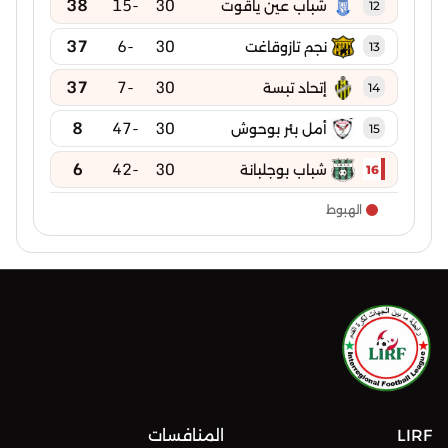
38
-15
30
شباب عين ياقوت
12
37
-6
30
نجم تازوقاغت
13
37
-7
30
إتحاد تبسة
14
8
-47
30
أمل بئر بوحوش
15
6
-42
30
شباب بوجلبانة
16
الهبوط
LIRF
المنافسات