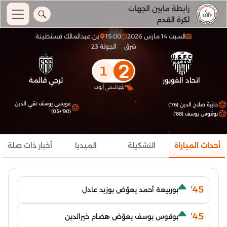
رابطة مابين الجهات
لكرة القدم
السبت 14 مارس 2026
15:00
بن عبدالمالك قسنطينة
شرق
الجولة 23
2
1
اتحاد الفوبور
ترجي قالمة
بلهاشمي أيوب
عويسي يوسف تقي الدين
خابية صلاح الدين (76')
(90'+05)
بوقوس يوسف (88')
أحداث المباراة
التشكيلة
الميديا
أخبار ذات صلة
45'
بوربيعة أحمد يعوّض بوزيد عادل
45'
بوقوس يوسف يعوّض هضام خيرالدين