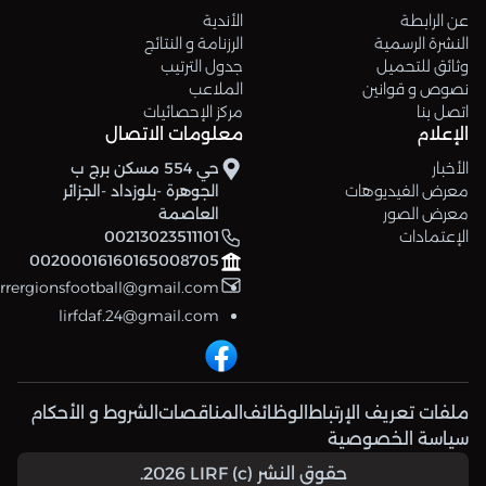
عن الرابطة
الأندية
النشرة الرسمية
الرزنامة و النتائج
وثائق للتحميل
جدول الترتيب
نصوص و قوانين
الملاعب
اتصل بنا
مركز الإحصائيات
الإعلام
معلومات الاتصال
الأخبار
حي 554 مسكن برج ب
معرض الفيديوهات
الجوهرة -بلوزداد -الجزائر
معرض الصور
العاصمة
الإعتمادات
00213023511101
00200016160165008705
errergionsfootball@gmail.com
lirfdaf.24@gmail.com
ملفات تعريف الإرتباط
الوظائف
المناقصات
الشروط و الأحكام
سياسة الخصوصية
حقوق النشر (c) 2026 LIRF.