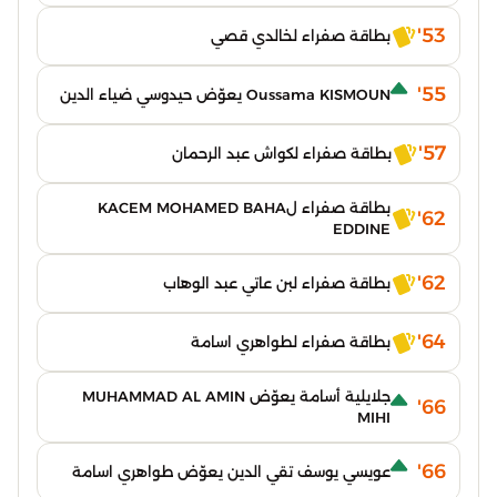
53'
بطاقة صفراء لخالدي قصي
55'
Oussama KISMOUN يعوّض حيدوسي ضياء الدين
57'
بطاقة صفراء لكواش عبد الرحمان
بطاقة صفراء لKACEM MOHAMED BAHA
62'
EDDINE
62'
بطاقة صفراء لبن عاتي عبد الوهاب
64'
بطاقة صفراء لطواهري اسامة
جلايلية أسامة يعوّض MUHAMMAD AL AMIN
66'
MIHI
66'
عويسي يوسف تقي الدين يعوّض طواهري اسامة