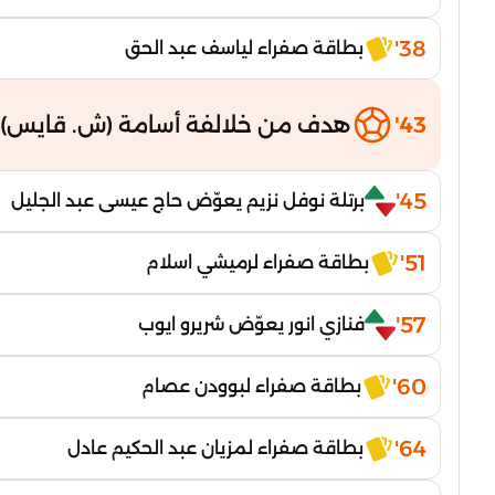
38'
بطاقة صفراء لياسف عبد الحق
43'
هدف من خلالفة أسامة (ش. قايس)
45'
برتلة نوفل نزيم يعوّض حاج عيسى عبد الجليل
51'
بطاقة صفراء لرميشي اسلام
57'
فنازي انور يعوّض شريرو ايوب
60'
بطاقة صفراء لبوودن عصام
64'
بطاقة صفراء لمزيان عبد الحكيم عادل