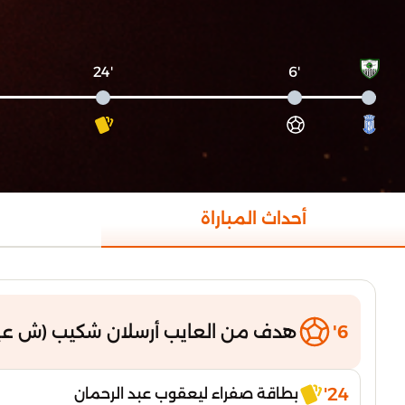
'24
'6
أحداث المباراة
6'
هدف من العايب أرسلان شكيب (ش عين
24'
بطاقة صفراء ليعقوب عبد الرحمان