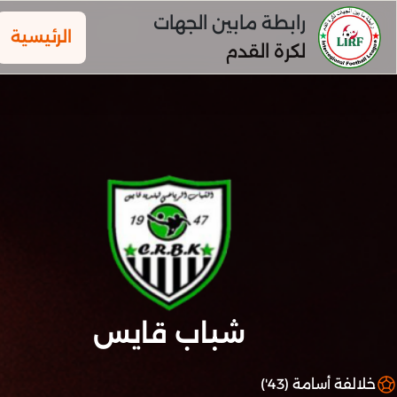
رابطة مابين الجهات
الرئيسية
لكرة القدم
شباب قايس
خلالفة أسامة (43')