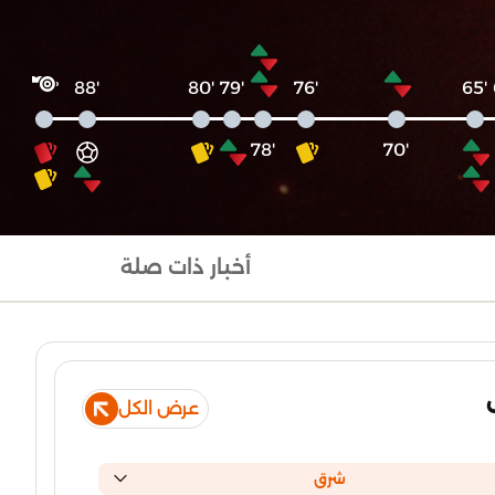
'88
'80
'79
'76
'65
'78
'70
أخبار ذات صلة
عرض الكل
شرق