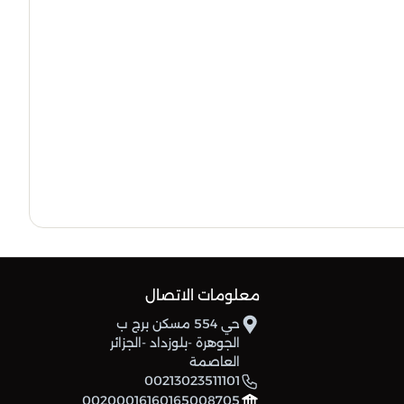
8
-47
30
أمل بئر بوحوش
6
-42
30
شباب بوجلبانة
معلومات الاتصال
حي 554 مسكن برج ب
الجوهرة -بلوزداد -الجزائر
العاصمة
00213023511101
00200016160165008705