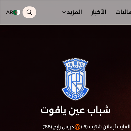
ائيات
الأخبار
المزيد
AR
شباب عين ياقوت
العايب أرسلان شكيب (6')
دريس رابح (88')