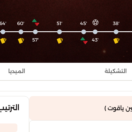
'64
'60
'51
'45
'38
'57
'43
التشكيلة
الميديا
الترتيب
 ياقوت )