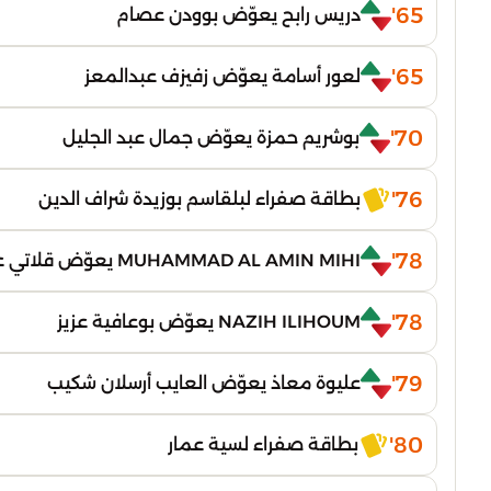
65'
دريس رابح يعوّض بوودن عصام
65'
لعور أسامة يعوّض زفيزف عبدالمعز
70'
بوشريم حمزة يعوّض جمال عبد الجليل
76'
بطاقة صفراء لبلقاسم بوزيدة شراف الدين
78'
MUHAMMAD AL AMIN MIHI يعوّض قلاتي عبد الرحمان
78'
NAZIH ILIHOUM يعوّض بوعافية عزيز
79'
عليوة معاذ يعوّض العايب أرسلان شكيب
80'
بطاقة صفراء لسية عمار