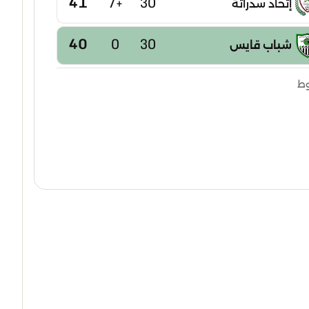
41
+7
30
إتحاد سدراتة
40
0
30
شباب قايس
40
-2
30
وط
إتحاد بوخضرة
39
-5
30
امل عين مليلة
38
-2
30
شباب عين كرشة
38
-15
30
شباب عين ياقوت
37
-6
30
نجم تازوقاغت
37
-7
30
إتحاد تبسة