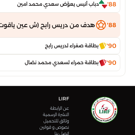
88'
دباب أنيس يعوّض سعدي محمد امين
88'
هدف من دريس رابح (ش عين ياقوت 
90'
بطاقة صفراء لدريس رابح
90'
بطاقة حمراء لسعدي محمد نضال
LIRF
عن الرابطة
النشرة الرسمية
وثائق للتحميل
نصوص و قوانين
اتصل بنا