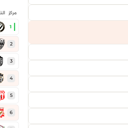
مركز
الن
1
2
3
4
5
6