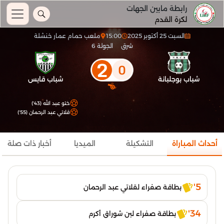
رابطة مابين الجهات
لكرة القدم
السبت 25 أكتوبر 2025
15:00
ملعب حمام عمار خنشلة
شرق
الجولة 6
2
0
شباب بوجلبانة
شباب قايس
ختو عبد الله (43')
قلاتي عبد الرحمان (55')
أحداث المباراة
التشكيلة
الميديا
أخبار ذات صلة
5'
بطاقة صفراء لقلاتي عبد الرحمان
34'
بطاقة صفراء لبن شوراق أكرم