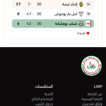
37
-7
30
إتحاد تبسة
14
8
-47
30
أمل بئر بوحوش
15
6
-42
30
شباب بوجلبانة
16
الهبوط
LIRF
المنافسات
عن الرابطة
الأندية
النشرة الرسمية
الرزنامة و النتائج
وثائق للتحميل
جدول الترتيب