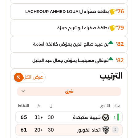
76'
بطاقة صفراء لLAGHROUR AHMED LOUAI
79'
بطاقة صفراء لبوشريم حمزة
82'
بن عبيد صالح الدين يعوّض خلالفة أسامة
82'
فوغالي مسينيسا يعوّض جمال عبد الجليل
الترتيب
عرض الكل
شرق
ل
+/-
النقاط
مركز
النادي
65
+31
30
شبيبة سكيكدة
1
61
+20
30
اتحاد الفوبور
2