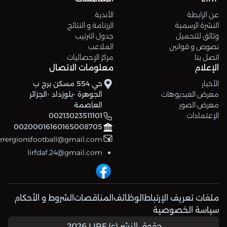
عن الرابطة
الأندية
النشرة الرسمية
الرزنامة و النتائج
وثائق للتحميل
جدول الترتيب
نصوص و قوانين
الملاعب
اتصل بنا
مركز الإحصائيات
الإعلام
معلومات الاتصال
الأخبار
حي 554 مسكن برج ب
معرض الفيديوهات
الجوهرة -بلوزداد -الجزائر
معرض الصور
العاصمة
الإعتمادات
00213023511101
00200016160165008705
errergionsfootball@gmail.com
lirfdaf.24@gmail.com
ملفات تعريف الإرتباط
الوظائف
المناقصات
الشروط و الأحكام
سياسة الخصوصية
حقوق النشر (c) 2026 LIRF.