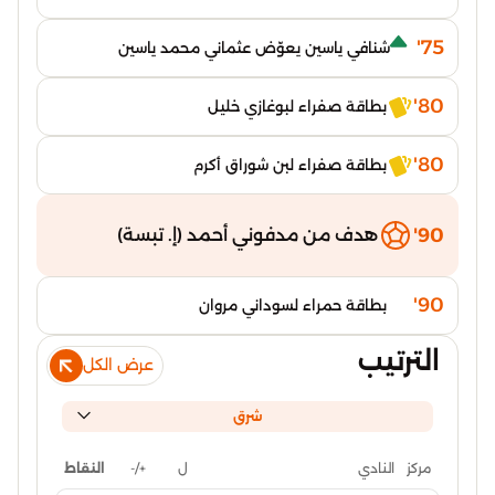
75'
شنافي ياسين يعوّض عثماني محمد ياسين
80'
بطاقة صفراء لبوغازي خليل
80'
بطاقة صفراء لبن شوراق أكرم
90'
هدف من مدفوني أحمد (إ. تبسة)
90'
بطاقة حمراء لسوداني مروان
الترتيب
عرض الكل
شرق
ل
+/-
النقاط
مركز
النادي