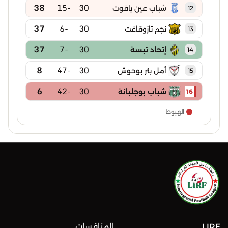
38
-15
30
شباب عين ياقوت
12
37
-6
30
نجم تازوقاغت
13
37
-7
30
إتحاد تبسة
14
8
-47
30
أمل بئر بوحوش
15
6
-42
30
شباب بوجلبانة
16
الهبوط
LIRF
المنافسات