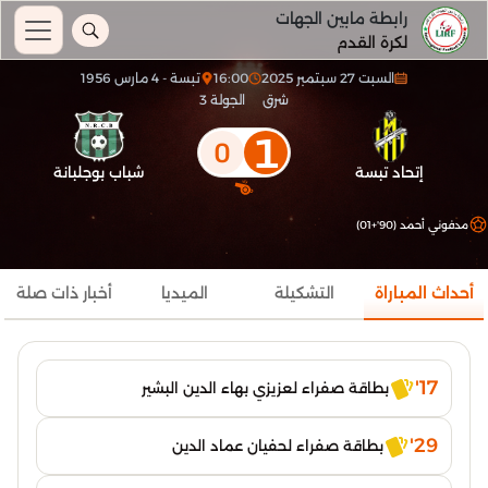
رابطة مابين الجهات
لكرة القدم
السبت 27 سبتمبر 2025
16:00
تبسة - 4 مارس 1956
شرق
الجولة 3
1
0
إتحاد تبسة
شباب بوجلبانة
مدفوني أحمد (90'+01)
أحداث المباراة
التشكيلة
الميديا
أخبار ذات صلة
17'
بطاقة صفراء لعزيزي بهاء الدين البشير
29'
بطاقة صفراء لحفيان عماد الدين