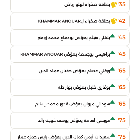
35'
بطاقة صفراء لهلو رياض
42'
بطاقة صفراء لKHAMMAR ANOUAR
45'
بلقلي هيثم يعوّض بودماغ محمد زوهير
45'
براهيمي بوجمعة يعوّض KHAMMAR ANOUAR
65'
ورقلي عصام يعوّض حفيان عماد الدين
65'
بوغازي خليل يعوّض بهاز طه
65'
سوداني مروان يعوّض قدور محمد-إسلام
75'
مويسي أسامة يعوّض يوسف خوجة رائد
75'
سعيدات أيمن كمال الدين يعوّض رايس حمزه عمار