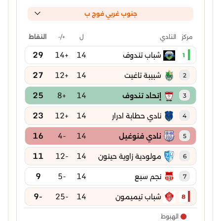
جنوب غربي فوج ب
ل
+/-
النقاط
مركز
النادي
29
+14
14
شباب تندوف
1
27
+12
14
شبيبة تاغيت
2
25
+8
14
إتحاد تندوف
3
23
+12
14
نادي حطابة ادرار
4
16
-4
14
نادي فنوغيل
5
11
-12
14
مولودية زاوية حينون
6
9
-5
14
نجم سبع
7
-9
-25
14
شباب تيميمون
8
الهبوط