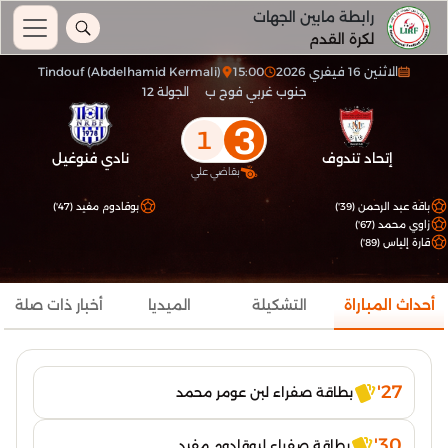
رابطة مابين الجهات
لكرة القدم
الاثنين 16 فيفري 2026
15:00
Tindouf (Abdelhamid Kermali)
جنوب غربي فوج ب
الجولة 12
3
1
إتحاد تندوف
نادي فنوغيل
بقاضي علي
باقة عبد الرحمن (39')
بوقادوم مفيد (47')
زاوي محمد (67')
قارة إلياس (89')
أحداث المباراة
التشكيلة
الميديا
أخبار ذات صلة
27'
بطاقة صفراء لبن عومر محمد
30'
بطاقة صفراء لبوقادوم مفيد