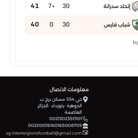
41
+7
30
إتحاد سدراتة
40
0
30
شباب قايس
40
-2
30
وط
إتحاد بوخضرة
39
-5
30
امل عين مليلة
38
-2
30
شباب عين كرشة
معلومات الاتصال
38
-15
30
شباب عين ياقوت
حي 554 مسكن برج ب
الجوهرة -بلوزداد -الجزائر
العاصمة
37
-6
30
نجم تازوقاغت
00213023511101
00200016160165008705
37
-7
30
sg.interrergionsfootball@gmail.com
إتحاد تبسة