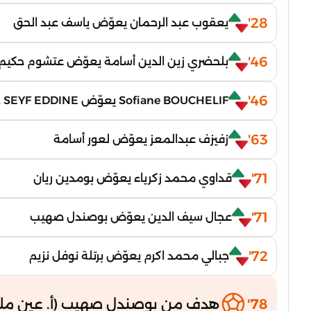
28'
يعقوب عبد الرحمان يعوّض ياسف عبد الحق
46'
بلحضري زين الدين أسامة يعوّض عتشوم حكيم
46'
Sofiane BOUCHELIF يعوّض BOULEBSEL SEYF EDDINE
63'
زفيزف عبدالمعز يعوّض لعور أسامة
71'
قداوي محمد زكرياء يعوّض بومدين ريان
71'
عجال سيف الدين يعوّض بوصندل صهيب
72'
جبالي محمد اكرم يعوّض برتلة نوفل نزيم
78'
هدف من بوصندل صهيب (أ. عين ملي