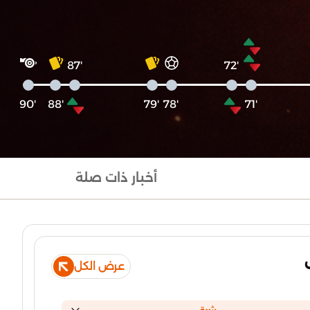
'87
'72
'90
'88
'79
'78
'71
أخبار ذات صلة
عرض الكل