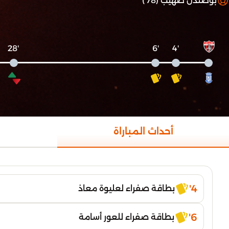
بوصندل صهيب (78')
'28
'6
'4
أحداث المباراة
4'
بطاقة صفراء لعليوة معاذ
6'
بطاقة صفراء للعور أسامة