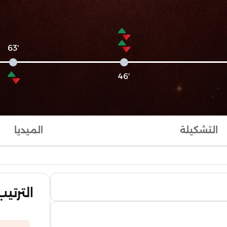
'63
'46
التشكيلة
الميديا
الترتيب