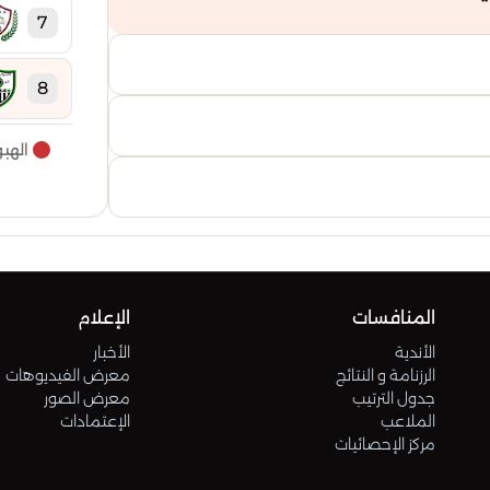
7
8
الهب
9
10
11
المنافسات
الإعلام
12
الأندية
الأخبار
الرزنامة و النتائج
معرض الفيديوهات
جدول الترتيب
معرض الصور
13
الملاعب
الإعتمادات
مركز الإحصائيات
14