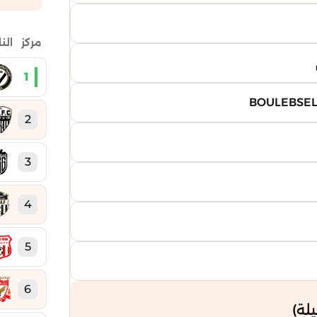
مركز
الن
1
2
3
4
5
6
لة)