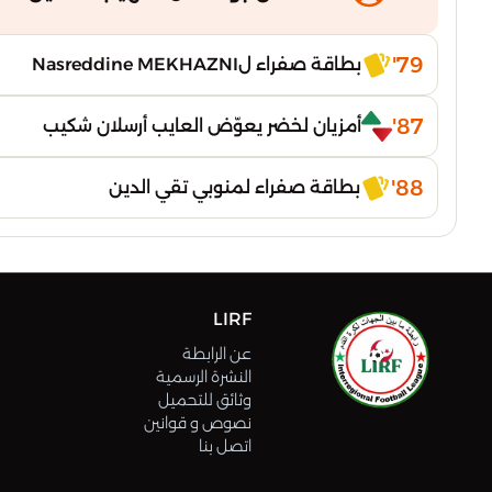
79'
بطاقة صفراء لNasreddine MEKHAZNI
87'
أمزيان لخضر يعوّض العايب أرسلان شكيب
88'
بطاقة صفراء لمنوبي تقي الدين
LIRF
عن الرابطة
النشرة الرسمية
وثائق للتحميل
نصوص و قوانين
اتصل بنا