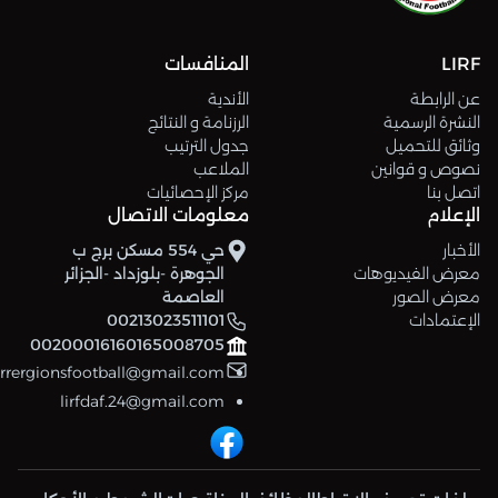
LIRF
المنافسات
عن الرابطة
الأندية
النشرة الرسمية
الرزنامة و النتائج
وثائق للتحميل
جدول الترتيب
نصوص و قوانين
الملاعب
اتصل بنا
مركز الإحصائيات
الإعلام
معلومات الاتصال
الأخبار
حي 554 مسكن برج ب
معرض الفيديوهات
الجوهرة -بلوزداد -الجزائر
معرض الصور
العاصمة
الإعتمادات
00213023511101
00200016160165008705
errergionsfootball@gmail.com
lirfdaf.24@gmail.com