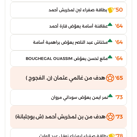
50'
بطاقة صفراء لبن لمخربش أحمد
64'
عقاقنة أسامة يعوّض قارة أحمد
64'
مخناش عبد الناصر يعوّض براهمية أسامة
64'
مانع لحسن يعوّض BOUGHEGAL OUASSIM
65'
هدف من غالمي عثمان (ن. الفجوج )
73'
نمر ايمن يعوّض سوداني مروان
73'
هدف من بن لمخربش أحمد (ش.بوجلبانة)
78'
بطاقة صفراء لبوذراع نوفل عبد الوارث