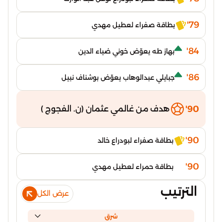
79'
بطاقة صفراء لعطيل مهدي
84'
بهاز طه يعوّض خوني ضياء الدين
86'
جبايلي عبدالوهاب يعوّض بوشناف نبيل
90'
هدف من غالمي عثمان (ن. الفجوج )
90'
بطاقة صفراء لبودراع خالد
90'
بطاقة حمراء لعطيل مهدي
الترتيب
عرض الكل
شرق