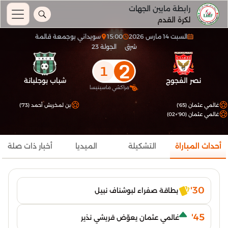
رابطة مابين الجهات
لكرة القدم
السبت 14 مارس 2026
15:00
سويداني بوجمعة قالمة
شرق
الجولة 23
2
1
نصر الفجوج
شباب بوجلبانة
مراكشي ماسينيسا
غالمي عثمان (65')
بن لمخربش أحمد (73')
غالمي عثمان (90'+02)
أحداث المباراة
التشكيلة
الميديا
أخبار ذات صلة
30'
بطاقة صفراء لبوشناف نبيل
45'
غالمي عثمان يعوّض قريشي نذير